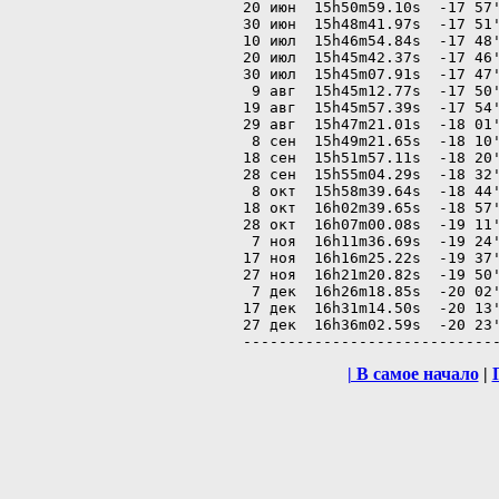
20 июн  15h50m59.10s  -17 57'
30 июн  15h48m41.97s  -17 51'
10 июл  15h46m54.84s  -17 48'
20 июл  15h45m42.37s  -17 46'
30 июл  15h45m07.91s  -17 47'
 9 авг  15h45m12.77s  -17 50'
19 авг  15h45m57.39s  -17 54'
29 авг  15h47m21.01s  -18 01'
 8 сен  15h49m21.65s  -18 10'
18 сен  15h51m57.11s  -18 20'
28 сен  15h55m04.29s  -18 32'
 8 окт  15h58m39.64s  -18 44'
18 окт  16h02m39.65s  -18 57'
28 окт  16h07m00.08s  -19 11'
 7 ноя  16h11m36.69s  -19 24'
17 ноя  16h16m25.22s  -19 37'
27 ноя  16h21m20.82s  -19 50'
 7 дек  16h26m18.85s  -20 02'
17 дек  16h31m14.50s  -20 13'
27 дек  16h36m02.59s  -20 23'
| В самое начало
|