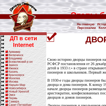
Этапы б
На главную
Исто
Персоналии
Кол
ДП в сети
ДВО
Internet
Армавир
Вилючинск
Владимир
Свою историю дворцы пионеров на
Всеволжский р-он
РСФСР постановления от 26 декабр
Заинск
детей в 1933 г.» в стране открыва
Ижевск
Казань
пионеров и школьников. Первый же 
Красноярск
Могилев
В 1930-е годы дворцы пионеров бы
Москва
дворца и дома пионеров. К концу 
Нарьян-Мар
Новосибирск
начале дворцы пионеров размещали
Новый Уренгой
аристократии, конфискованных пос
Омск
дворцов и домов пионеров.
Пермь
Самара
Санкт-Петербург
Дворцы пионеров и школьников орг