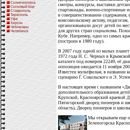
Солнечногорск
смотры, конкурсы, выставки детск
Сосновый Бор
спартакиады, военно-спортивные и
Ставрополь
в совершенствовании содержания, 
Тирасполь
Уфа
комсомольскому активу, педагогам
Херсон
организовывали досуг детей по мес
Чебоксары
для других стран социализма. Пох
Челябинск
Кубе. Например, одно из самых кр
(построен в 1989 году).
В 2007 году одной из малых плане
1972 года Н. С. Черных в Крымско
каталоге под номером 22249, её ди
оппозиция ожидается 11 ноября 200
Известен мультфильм, в названии 
сценарию Г. Сокольского и Э. Успен
В настоящее время с названием «Д
дополнительного образования дете
Крупской, Красноярский краевой Д
Пятигорский дворец пионеров и шк
область), Дворец пионеров и школьн
Мы открываем еще о
Зеленогорска Красно