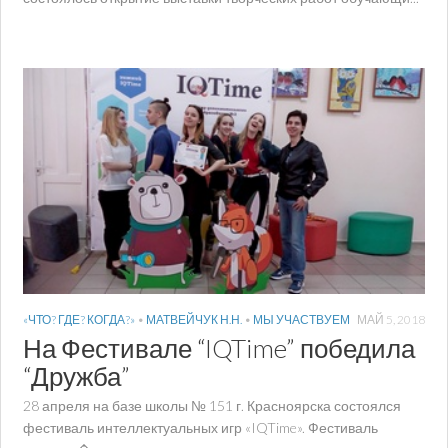
«ЧТО? ГДЕ? КОГДА?»
•
МАТВЕЙЧУК Н.Н.
•
МЫ УЧАСТВУЕМ
МАЙ 5, 2018
На Фестивале “IQTime” победила
“Дружба”
28 апреля на базе школы № 151 г. Красноярска состоялся
фестиваль интеллектуальных игр «IQTime». Фестиваль