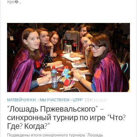
про�...
МАТВЕЙЧУК Н.Н.
•
МЫ УЧАСТВУЕМ
•
ЦТРР
СЕН 16, 2017
“Лошадь Пржевальского” –
синхронный турнир по игре “Что?
Где? Когда?”
Подведены итоги синхронного турнира “Лошадь