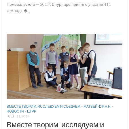
Пржевальского — 2017”. В турнире приняло участие 411
команд н�...
ВМЕСТЕ ТВОРИМ, ИССЛЕДУЕМ И СОЗДАЕМ
•
МАТВЕЙЧУК Н.Н.
•
НОВОСТИ
•
ЦТРР
СЕН 11, 2017
Вместе творим, исследуем и