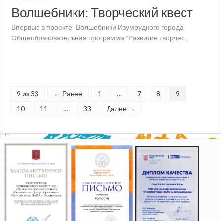
Волшебники: Творческий квест
Впервые в проекте “Волшебники Изумрудного города”
Общеобразовательная программа “Развитие творчес...
9 из 33
← Ранее
1
…
7
8
9
10
11
…
33
Далее →