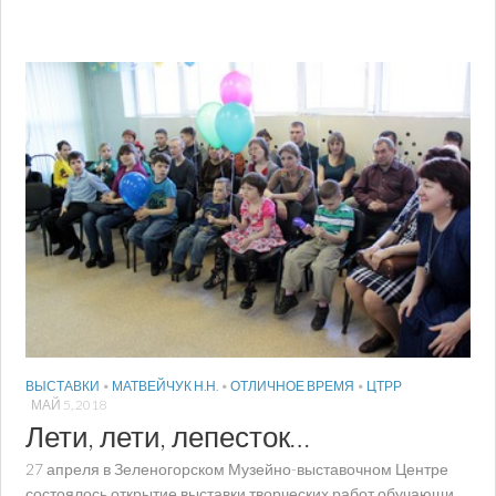
ВЫСТАВКИ
•
МАТВЕЙЧУК Н.Н.
•
ОТЛИЧНОЕ ВРЕМЯ
•
ЦТРР
МАЙ 5, 2018
Лети, лети, лепесток…
27 апреля в Зеленогорском Музейно-выставочном Центре
состоялось открытие выставки творческих работ обучающи...