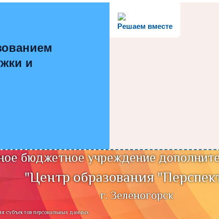
Решаем вместе
зованием
ужки и
ое бюджетное учреждение дополните
"Центр образования "Перспек
г. Зеленогорск
ия субъектов персональных данных.