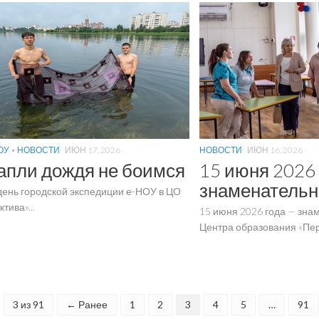
ОУ
•
НОВОСТИ
ИЮН 17, 2026
НОВОСТИ
ИЮН 16, 2026
апли дождя не боимся
15 июня 2026 
знаменательн
день городской экспедиции е-НОУ в ЦО
тива»...
15 июня 2026 года — зна
Центра образования «Перс
3 из 91
← Ранее
1
2
3
4
5
…
91