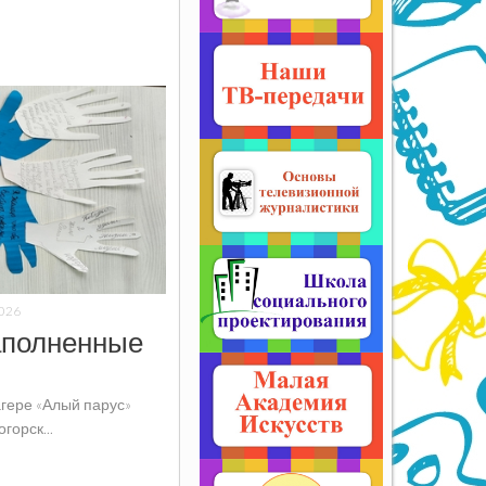
026
полненные
агере «Алый парус»
орск...