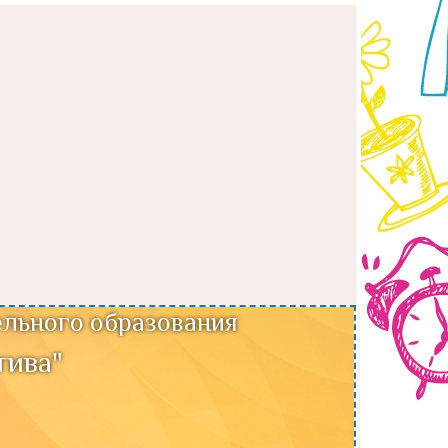
льного образования
тива"