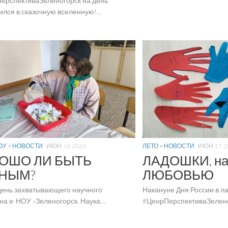
ерспективаЗеленогорск на день
лся в сказочную вселенную!...
ОУ
•
НОВОСТИ
ИЮН 18, 2026
ЛЕТО
•
НОВОСТИ
ИЮН 17, 2
ОШО ЛИ БЫТЬ
ЛАДОШКИ, на
НЫМ?
ЛЮБОВЬЮ
день захватывающего научного
Накануне Дня России в л
а е-НОУ «Зеленогорск. Наука....
#ЦенрПерспективаЗеленог