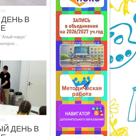
026
ДЕНЬ В
СЕ
 “Алый парус”
горск:...
026
Й ДЕНЬ В