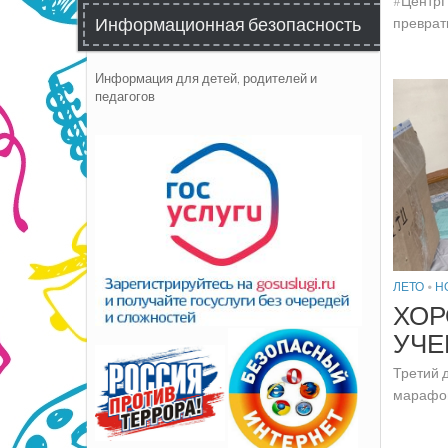
#ЦентрП
Информационная безопасность
преврати
Информация для детей, родителей и
педагогов
ЛЕТО
•
Н
ХОР
УЧЕ
Третий 
марафон