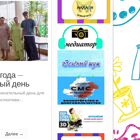
года —
ый день
менательный день для
пектива»...
Далее →