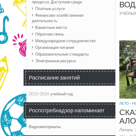
процесса. Доступная среда
ВОД
Платные услуги
УЧЕНЫХ
Финансово-хозяйственная
деятельность
Вакантные места
Обратная связь
Международное сотрудничество
Организация питания
Образовательные стандарты
Электронные ресурсы
Расписание занятий
2025-2026 учебный год
ЛЕТО
•
Н
Роспотребнадзор напоминает
СКА
АЛО
Видеоматериалы
Лагерь 