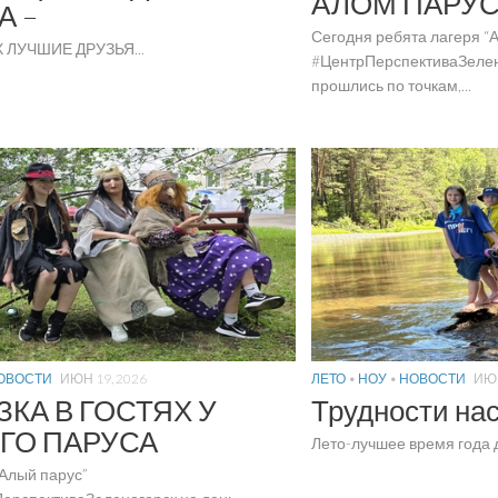
АЛОМ ПАРУ
А –
Сегодня ребята лагеря “
 ЛУЧШИЕ ДРУЗЬЯ...
#ЦентрПерспективаЗелен
прошлись по точкам,...
ОВОСТИ
ИЮН 19, 2026
ЛЕТО
•
НОУ
•
НОВОСТИ
ИЮН
ЗКА В ГОСТЯХ У
Трудности нас
ГО ПАРУСА
Лето-лучшее время года д
“Алый парус”