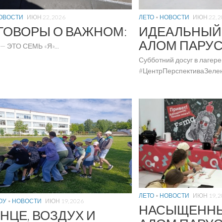
ОВОСТИ
ИЮН 22, 2026
ЛЕТО
•
НОВОСТИ
ИЮН 22, 2
ГОВОРЫ О ВАЖНОМ:
ИДЕАЛЬНЫЙ 
АЛОМ ПАРУ
 ЭТО СЕМЬ «Я»...
Субботний досуг в лагере
#ЦентрПерспективаЗелено
ЛЕТО
•
НОВОСТИ
ИЮН 19, 2
ОУ
•
НОВОСТИ
ИЮН 19, 2026
НАСЫЩЕННЫ
НЦЕ, ВОЗДУХ И