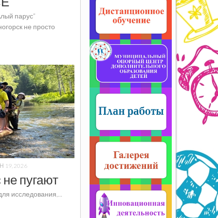
СЕ
Алый парус”
огорск не просто
 19, 2026
 не пугают
ля исследования,...