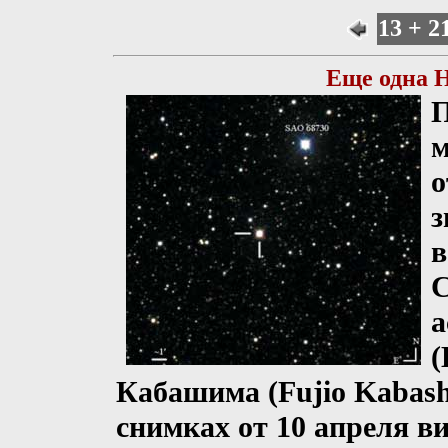
13 + 2
Еще одна Н
П
м
о
з
в
С
а
(
Кабашима (Fujio Kabash
снимках от 10 апреля в