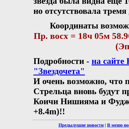
звезда была видна еще 1
но отсутствовала тремя 
Координаты возмож
Пр. восх = 18ч 05м 58.9
(Эп
Подробности -
на сайте
"Звездочета"
И очень возможно, что
Стрельца вновь будут 
Коичи Нишияма и Фуджи
+8.4m)!!
Предыдущие новости
|
В меню но