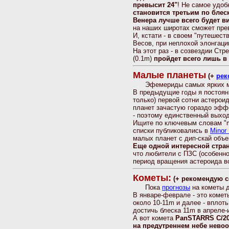
превысит 24"
! Не самое удоб
становится третьим по блес
Венера лучше всего будет в
на наших широтах сможет прев
И, кстати - в своем "путешест
Весов, при неплохой элонгации
На этот раз - в созвездии Стр
(0.1m)
пройдет всего лишь в 
Малые планеты
(+
рек
Эфемериды самых ярких малы
В предыдущие годы я постоя
только) первой сотни астерои
планет зачастую гораздо эффе
- поэтому единственный выход 
Ищите по ключевым словам "min
списки публиковались в
Minor 
малых планет с дип-скай объе
Еще одной интересной стра
что любители с ПЗС (особенно
период вращения астероида во
Кометы:
(+ рекомендую 
Пока
прогнозы
на кометы д
В январе-феврале - это коме
около 10-11m и далее - вплот
достичь блеска 11m в апреле-
А вот комета
PanSTARRS C/20
на предутреннем небе нево