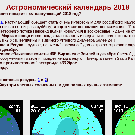
Астрономический календарь 2018
ения подарит нам наступающий 2018 год?
да
, наступающий обещает стать очень интересным для российских набл
в ночь с пятницы на субботу)
и одно частное солнечное затмение
- 11 
еорного потока Персеид вблизи новолуния в воскресенье) - даже не от
 Марса в конце июля
, когда планета хоть и видна низко над южным гор
а в -2.8 зв. величины и видимого углового диаметра более 24"!
на и Регула
. Трудное, но очень "красочное" для астрофотографов
покр
 декабря...
сивое сближение кометы 46Р Виртанен с Землей в декабре
("всего" д
ооруженным глазом и пройдет неподалеку от Плеяд, а затем вблизи Кап
о противостояния" астероида 433 Эрос
...
ядку:
ю сетевые ресурсы
1
и
2
)
ойдут три частных солнечных, и два полных лунных затмения: