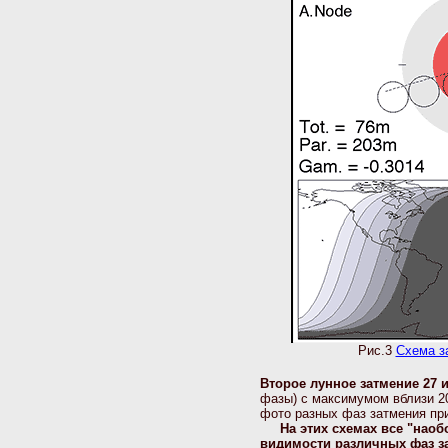
Рис.3
Схема за
Второе лунное затмение 27
фазы) с максимумом вблизи 20
фото разных фаз затмения при
На этих схемах все "наоб
видимости различных фаз з