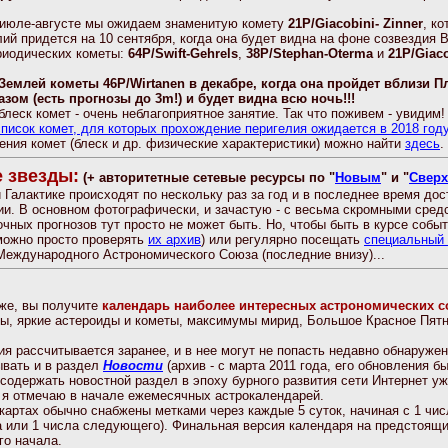
 июле-августе мы ожидаем знаменитую комету
21P/Giacobini- Zinner
, к
лий придется на 10 сентября, когда она будет видна на фоне созвездия 
риодических кометы:
64P/Swift-Gehrels
,
38P/Stephan-Oterma
и
21P/Giaco
 Землей кометы 46P/Wirtanen в декабре, когда она пройдет вблизи П
ом (есть прогнозы до 3m!) и будет видна всю ночь!!!
леск комет - очень неблагоприятное занятие. Так что поживем - увидим!
список комет, для которых прохождение перигелия ожидается в 2018 год
ния комет (блеск и др. физические характеристики) можно найти
здесь
.
 звезды:
(+ авторитетные сетевые ресурсы по "
Новым
" и "
Свер
Галактике происходят по нескольку раз за год и в последнее время до
и. В основном фотографически, и зачастую - с весьма скромными сре
ных прогнозов тут просто не может быть. Но, чтобы быть в курсе собы
можно просто проверять
их архив
) или регулярно посещать
специальный
Международного Астрономического Союза (последние внизу)...
иже, вы получите
календарь наиболее интересных астрономических 
ны, яркие астероиды и кометы, максимумы мирид, Большое Красное Пятн
я рассчитывается заранее, и в нее могут не попасть недавно обнаруже
ывать и в раздел
Новости
(архив - с марта 2011 года, его обновления 
у содержать новостной раздел в эпоху бурного развития сети Интернет у
 я отмечаю в начале ежемесячных астрокалендарей.
артах обычно снабжены метками через каждые 5 суток, начиная с 1 числа
а или 1 числа следующего). Финальная версия календаря на предстоящи
го начала.