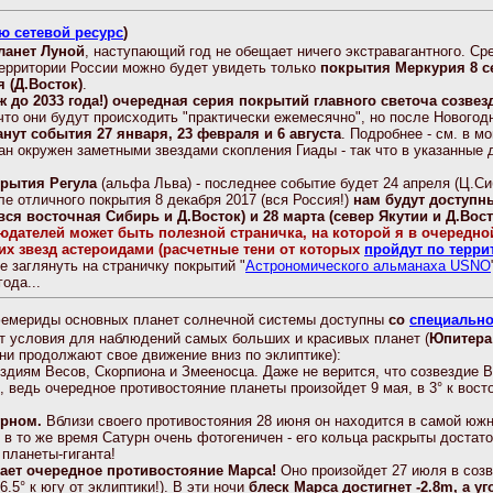
ю сетевой ресурс
)
ланет Луной
, наступающий год не обещает ничего экстравагантного. Ср
территории России можно будет увидеть только
покрытия Меркурия 8 се
я (Д.Восток)
.
ж до 2033 года!) очередная серия покрытий главного светоча созвез
 что они будут происходить "практически ежемесячно", но после Нового
нут события 27 января, 23 февраля и 6 августа
. Подробнее - см. в м
ан окружен заметными звездами скопления Гиады - так что в указанные 
крытия Регула
(альфа Льва) - последнее событие будет 24 апреля (Ц.Сиб
ле отличного покрытия 8 декабря 2017 (вся Россия!)
нам будут доступн
вся восточная Сибирь и Д.Восток) и 28 марта (север Якутии и Д.Вост
дателей может быть полезной страничка, на которой я в очередно
их звезд астероидами
(расчетные тени от которых
пройдут по терри
заглянуть на страничку покрытий "
Астрономического альманаха USNO
ода...
мериды основных планет солнечной системы доступны
со
специально
словия для наблюдений самых больших и красивых планет (
Юпитера
они продолжают свое движение вниз по эклиптике):
здиям Весов, Скорпиона и Змееносца. Даже не верится, что созвездие В
, ведь очередное противостояние планеты произойдет 9 мая, в 3° к вост
урном.
Вблизи своего противостояния 28 июня он находится в самой южно
 И в то же время Сатурн очень фотогеничен - его кольца раскрыты доста
планеты-гиганта!
дает очередное противостояние Марса!
Оно произойдет 27 июля в созв
6.5° к югу от эклиптики!). В эти ночи
блеск Марса достигнет -2.8m, а 