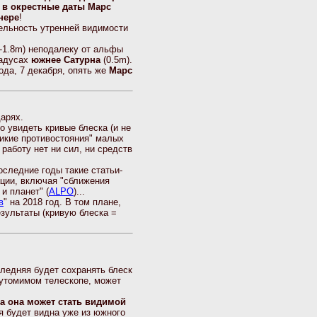
а
в окрестные даты Марс
нере
!
тельность утренней видимости
-1.8m) неподалеку от альфы
радусах
южнее Сатурна
(0.5m).
года, 7 декабря, опять же
Марс
арях.
о увидеть кривые блеска (и не
ликие противостояния" малых
работу нет ни сил, ни средств
последние годы такие статьи-
ации, включая "сближения
и планет" (
ALPO
)...
в
" на 2018 год. В том плане,
езультаты (кривую блеска =
следняя будет сохранять блеск
еутомимом телескопе, может
та она может стать видимой
мя будет видна уже из южного