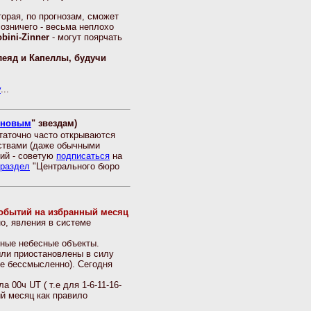
оторая, по прогнозам, сможет
Возничего - весьма неплохо
bini-Zinner
- могут поярчать
леяд и Капеллы, будучи
у
...
хновым
" звездам)
статочно часто открываются
дствами (даже обычными
тий - советую
подписаться
на
 раздел
"Центрального бюро
событий на избранный месяц
о, явления в системе
нные небесные объекты.
были приостановлены в силу
же бессмысленно). Сегодня
 00ч UT ( т.е для 1-6-11-16-
й месяц как правило