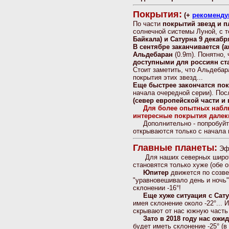
Покрытия:
(+
рекоменду
По части
покрытий звезд и п
солнечной системы Луной, с 
Байкала) и Сатурна 9 декабр
В сентябре заканчивается (а
Альдебаран
(0.9m). Понятно,
доступными для россиян ста
Стоит заметить, что Альдебар
покрытия этих звезд...
Еще быстрее закончатся по
начала очередной серии). Пос
(север европейской части и 
Для более опытных наблю
интересные
покрытия далек
Дополнительно - попробуйте 
открываются только с начала г
Главные планеты:
Эфе
Для наших северных широт у
становятся только хуже (обе 
Юпитер
движется по созве
"уравновешивало день и ночь"
склонении -16°!
Еще хуже ситуация с Сат
имея склонение около -22°...
скрывают от нас южную часть 
Зато в 2018 году нас ожи
будет иметь склонение -25° (в 