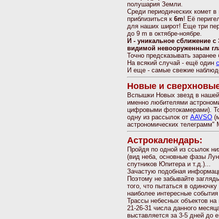
полушария Земли.
Среди периодических комет в
приблизиться к
6m
! Её периге
для наших широт! Еще три пе
до 9 m в октябре-ноябре.
И - уникальное сближение с
видимой невооруженным глаз
Точно предсказывать заранее б
На всякий случай - ещё один
И еще - самые свежие наблюде
Новые и сверхновые
Вспышки Новых звезд в нашей 
именно любителями астрономи
цифровыми фотокамерами). Точ
одну из рассылок от
AAVSO
(
астрономических телеграмм" 
Астрокалендарь:
Пройдя по одной из ссылок н
(вид неба, основные фазы Лу
спутников Юпитера и т.д.)...
Зачастую подобная информаци
Поэтому не забывайте загляд
того, что пытаться в одиночк
наиболее интересные события
Трассы небесных объектов на к
21-26-31 числа данного месяц
выставляется за 3-5 дней до е