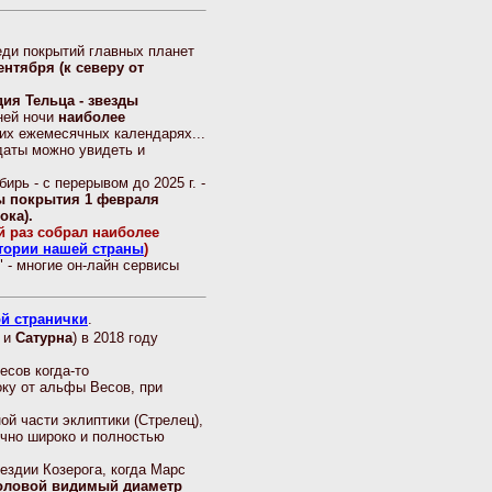
еди покрытий главных планет
нтября (к северу от
дия Тельца - звезды
дней ночи
наиболее
оих ежемесячных календарях...
даты можно увидеть и
ирь - с перерывом до 2025 г. -
ы покрытия 1 февраля
ока).
й раз собрал наиболее
тории нашей страны
)
" - многие он-лайн сервисы
й странички
.
и
Сатурна
) в 2018 году
есов когда-то
оку от альфы Весов, при
й части эклиптики (Стрелец),
точно широко и полностью
ездии Козерога, когда Марс
уголовой видимый диаметр