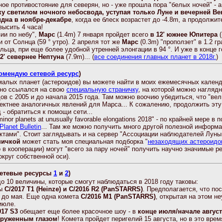
ное противостояние для северян, но - уже прошла пора "белых ночей" - 
ку светилом ночного небосвода, уступая только Луне и вечерней Ве
идна в ноябре-декабре
, когда ее блеск возрастет до -4.8m, а продолжи
ысить 4 часа!
вии по небу",
Марс
(1.4m) 7 января пройдет всего
в 12' южнее Юпитера
(
 от Солнца (59 ° утро). 2 апреля тот же
Марс
(0.3m) "проползет" в 1.2 г
ельца, при еще более удобной утренней элонгации в 94 °. И уже в конце 
2' севернее Нептуна
(7.9m)... (
все соединения главных планет в 2018г.
)
омендую сетевой ресурс
)
х планет (астероидов) вы можете найти в моих ежемесячных календ
нно ссылался на свою
специальную страничку
, на которой можно наглядн
дов с 2005 и до начала 2015 года. Там можно воочию убедиться, что "ве
ктнее аналогичных явлений для Марса... К сожалению, продолжить эту 
- обратиться к помощи сети...
or planets at unusually favorable elongations 2018" - по крайней мере в 
Planet Bulletin
... Там же можно получить много другой полезной информ
ктами". Стоит заглядывать и на сервер "Ассоциации наблюдателей Луны 
ничкой
может стать моя специальная подборка "
незаходящих астероидо
 в кооперации) могут "всего за пару ночей" получить научно значимые р
круг собственной оси).
сетевые ресурсы
1
и
2
)
о 10 величины, которые смогут наблюдаться в 2018 году таковы:
ты
C/2017 T1 (Heinze) и C/2016 R2 (PanSTARRS)
. Предполагается, что по
ь до мая. Еще одна комета
C/2016 M1 (PanSTARRS)
, открытая на этом н
июле.
17 S3
обещает еще более красочное шоу - в
конце июля/начале авгус
оруженным глазом
! Комета пройдет перигелий 15 августа, но в это вре