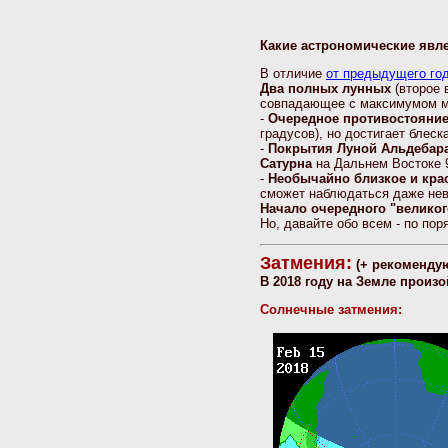
Какие астрономические явл
В отличие
от предыдущего го
Два полных лунных
(второе 
совпадающее с максимумом мет
-
Очередное противостояние
градусов), но достигает блеск
-
Покрытия Луной Альдебара
Сатурна
на Дальнем Востоке 9
-
Необычайно близкое и кра
сможет наблюдаться даже нев
Начало очередного "великог
Но, давайте обо всем - по пор
Затмения:
(+ рекоменду
В 2018 году на Земле произ
Солнечные затмения: