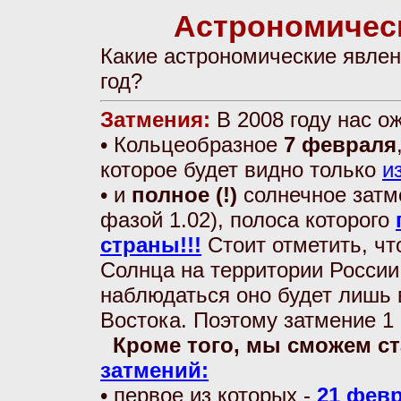
Астрономическ
Какие астрономические явле
год?
Затмения:
В 2008 году нас 
• Кольцеобразное
7 февраля
которое будет видно только
и
• и
полное (!)
солнечное зат
фазой 1.02), полоса которого
страны!!!
Стоит отметить, чт
Солнца на территории России 
наблюдаться оно будет лишь
Востока. Поэтому затмение 1 а
Кроме того, мы сможем с
затмений:
• первое из которых -
21 фев