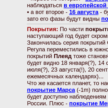
наблюдаться
в европейской
• а вот второе -
16 августа
- б
зато его фазы будут видны
по
Покрытия:
По части
покрыти
наступающий год будет скром
Закончилась серия покрытий 
Регула переместились в южн
покрытий
Плеяд
тоже станов
будет видно 18 января(?), 14 
июля(?), 23 августа(!), 20 сен
ежемесячных календарях)...
Что же касается планет, то на
покрытие Марса
(-1m) полно
будет доступно наблюдениям 
России. Плюс -
покрытие Ме