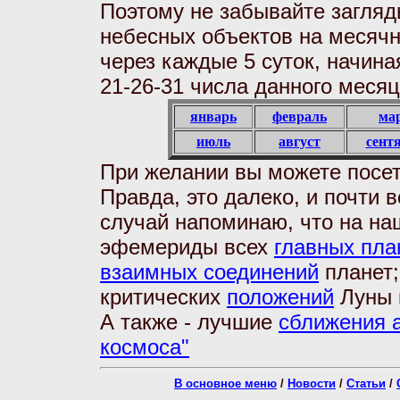
Поэтому не забывайте загляд
небесных объектов на месяч
через каждые 5 суток, начиная
21-26-31 числа данного меся
январь
февраль
ма
июль
август
сент
При желании вы можете посет
Правда, это далеко, и почти в
случай напоминаю, что на на
эфемериды всех
главных пла
взаимных соединений
планет;
критических
положений
Луны 
А также - лучшие
сближения а
космоса"
В основное меню
/
Новости
/
Статьи
/