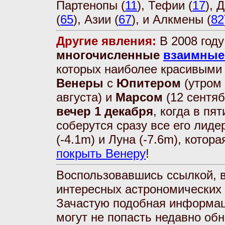
Партенопы (
11
), Тефии (
17
), 
(
65
), Азии (
67
), и Алкмены (
82
Другие явления:
В 2008 году
многочисленные
взаимные
которых наиболее красивыми
Венеры
с
Юпитером
(утром
августа) и
Марсом
(12 сентяб
вечер 1 декабря
, когда в пя
соберутся сразу все его лиде
(-4.1m) и Луна (-7.6m), котор
покрыть Венеру
!
Воспользовавшись ссылкой, 
интересных астрономических 
Зачастую подобная информаци
могут не попасть недавно об