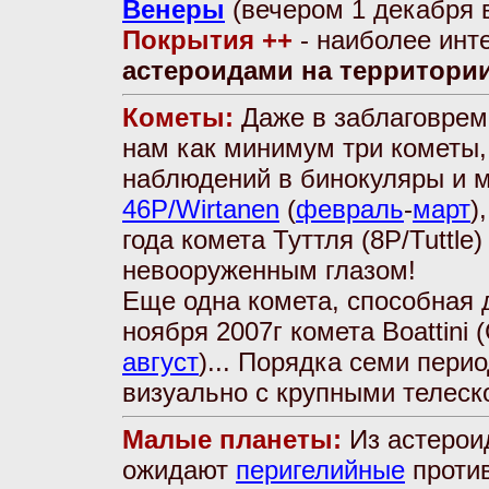
Венеры
(вечером 1 декабря 
Покрытия ++
- наиболее ин
астероидами на территори
Кометы:
Даже в заблаговрем
нам как минимум три кометы,
наблюдений в бинокуляры и 
46P/Wirtanen
(
февраль
-
март
)
года комета Туттля (8P/Tuttl
невооруженным глазом!
Еще одна комета, способная д
ноября 2007г комета Boattini
август
)... Порядка семи пери
визуально с крупными телеско
Малые планеты:
Из астероид
ожидают
перигелийные
проти