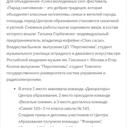
Для объединения «Союз молодежных сил» фестиваль
«Парад снеговиков» – это добрая традиция, которая
объединяет классные коллективы, семьи и жителей города,
площадь перед Центром образования становится сказочной
и уютной. Снежные работы нынче оценивало жюри, в состав
которого вошли: Татьяна Горбаченко -индивидуальный
предприниматель, владелица кофейни «Chao cacao»,
Владислав Бычков -выпускник ЦО “Перспектива”, студент
музыкального училища эстрадного и джазового искусства при
Российской академии музыки им. Гнесиных г. Москва и Егор
Козлов-выпускник “Перспективы”, студент Томского
государственного университета систем управления и
радиоэлектроники.
В итоге 1 место завоевала команда «Декораторы»
Центра образования, 2 место присудили команде
«Веселые снежки», а 3 место досталось команде
«Самая 161» 2-го класса школы № 161.
Сладкие призы и дипломы участников от Центра
образования получили команды: “Фонарики”,