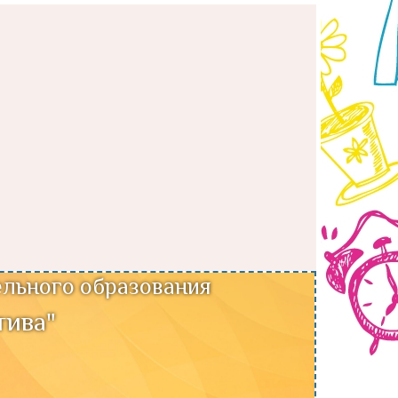
льного образования
тива"