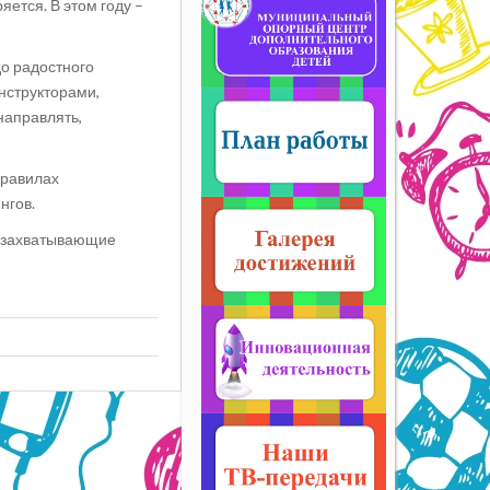
ется. В этом году –
до радостного
нструкторами,
 направлять,
правилах
нгов.
, захватывающие