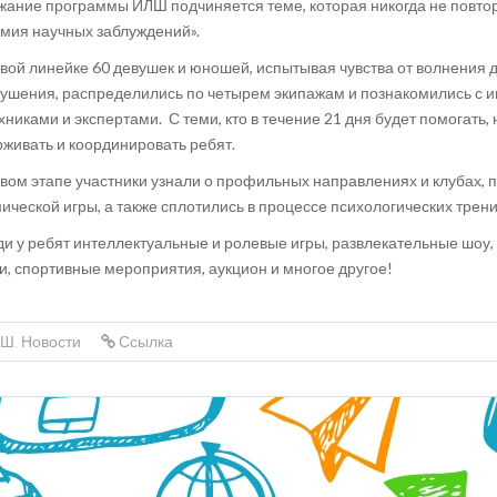
ание программы ИЛШ подчиняется теме, которая никогда не повторя
мия научных заблуждений».
вой линейке 60 девушек и юношей, испытывая чувства от волнения 
ушения, распределились по четырем экипажам и познакомились с и
хниками и экспертами. С теми, кто в течение 21 дня будет помогать,
живать и координировать ребят.
вом этапе участники узнали о профильных направлениях и клубах, 
ической игры, а также сплотились в процессе психологических трени
и у ребят интеллектуальные и ролевые игры, развлекательные шоу
и, спортивные мероприятия, аукцион и многое другое!
ЛШ
,
Новости
Ссылка