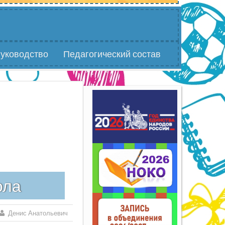
уководство
Педагогический состав
ола
Денис Анатольевич