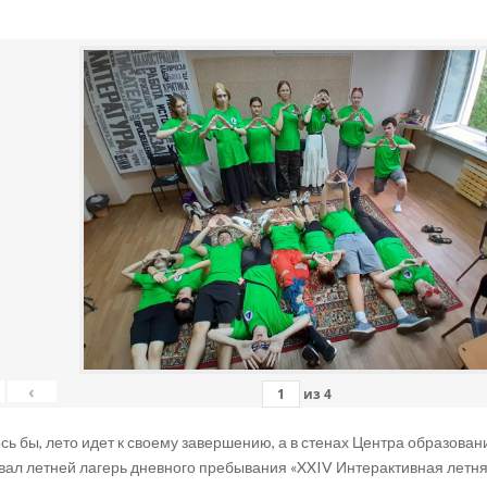
‹
из
4
сь бы, лето идет к своему завершению, а в стенах Центра образован
вал летней
лагерь дневного пребывания «XXIV Интерактивная летня