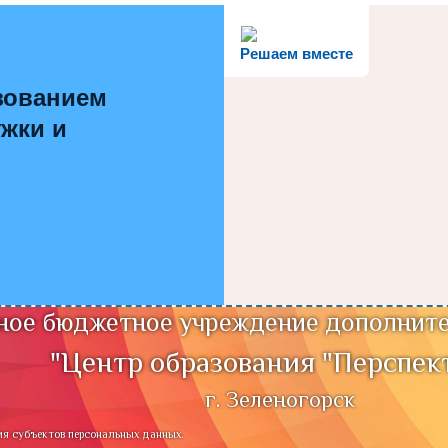
Решаем вместе
зованием
ужки и
ое бюджетное учреждение дополните
"Центр образования "Перспек
г. Зеленогорск
ия субъектов персональных данных.