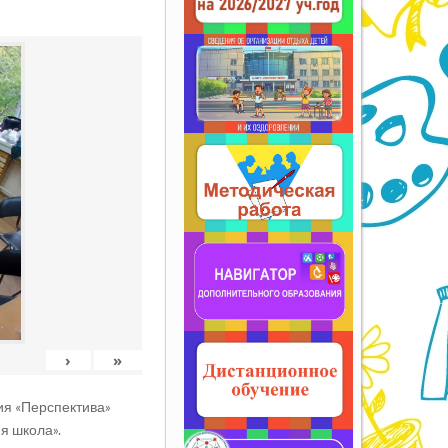
›
»
ия «Перспектива»
я школа».