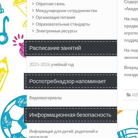
Содерж
Обратная связь
«Акаде
Международное сотрудничество
Организация питания
На пер
Образовательные стандарты
предвк
Электронные ресурсы
игроте
поддер
Расписание занятий
На пер
эконом
2025-2026 учебный год
Вперед
поездк
Роспотребнадзор напоминает
И
Видеоматериалы
Информационная безопасность
Информация для детей, родителей и
педагогов