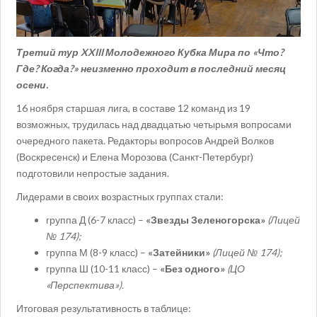
Третий тур X
XIII
Молодежного Кубка Мира по «Что?
Где? Когда?» неизменно проходит в последний месяц
осени.
16 ноября старшая лига, в составе 12 команд из 19
возможных, трудилась над двадцатью четырьмя вопросами
очередного пакета. Редакторы вопросов Андрей Волков
(Воскресенск) и Елена Морозова (Санкт-Петербург)
подготовили непростые задания.
Лидерами в своих возрастных группах стали:
группа Д (6-7 класс) –
«Звезды Зеленогорска»
(Лицей
№ 174);
группа М (8-9 класс) –
«Затейники»
(Лицей № 174);
группа Ш (10-11 класс) –
«
Без одного»
(ЦО
«Перспектива»).
Итоговая результативность в таблице: