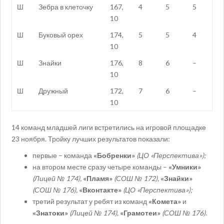
Ш
Зебра в клеточку
167,
4
5
5
10
Ш
Буковый орех
174,
5
5
4
10
Ш
Знайки
176,
8
6
–
10
Ш
Дружный
172,
7
6
–
10
14 команд младшей лиги встретились на игровой площадке
23 ноября. Тройку лучших результатов показали:
первые – команда
«Бобренки»
(
ЦО «Перспектива»
);
на втором месте сразу четыре команды –
«Умники»
(Лицей № 174),
«Пламя»
(СОШ № 172)
,
«Знайки»
(СОШ № 176)
,
«Вконтакте»
(
ЦО «Перспектива»
);
третий результат у ребят из команд
«Комета»
и
«Знатоки»
(Лицей № 174),
«Грамотеи»
(СОШ № 176)
.