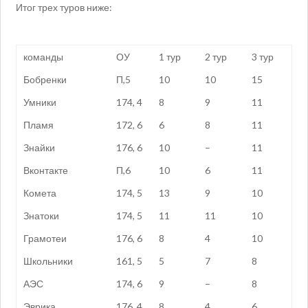
Итог трех туров ниже:
команды
ОУ
1 тур
2 тур
3 тур
Бобренки
П,5
10
10
15
Умники
174, 4
8
9
11
Пламя
172, 6
6
8
11
Знайки
176, 6
10
–
11
Вконтакте
П,6
10
6
11
Комета
174, 5
13
9
10
Знатоки
174, 5
11
11
10
Грамотеи
176, 6
8
4
10
Школьники
161, 5
5
7
8
АЭС
174, 6
9
–
8
Эврика
176, 4
8
4
6