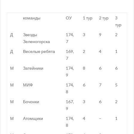
команды
ОУ
1 тур
2 тур
3
тур
Д
Звезды
174,
3
9
2
Зеленогорска
7
Д
Веселые ребята
169,
2
4
1
7
М
Затейники
174,
8
6
6
9
М
МИФ
174,
6
7
5
8
М
Бочонки
167,
3
6
2
9
М
Атомщики
174,
4
–
1
8