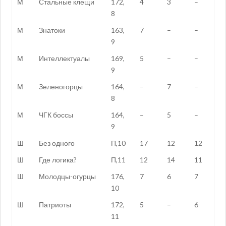
М
Стальные клещи
172,
4
3
–
8
М
Знатоки
163,
7
–
–
9
М
Интеллектуалы
169,
5
–
–
9
М
Зеленогорцы
164,
–
7
–
8
М
ЧГК боссы
164,
–
5
–
9
Ш
Без одного
П,10
17
12
12
Ш
Где логика?
П,11
12
14
11
Ш
Молодцы-огурцы
176,
7
6
7
10
Ш
Патриоты
172,
5
–
6
11