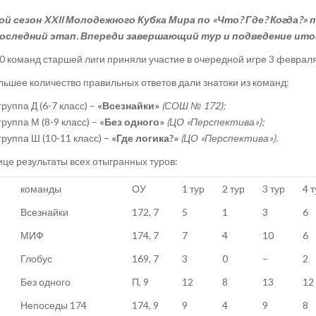
ой сезон X
XII
Молодежного Кубка Мира по «Что? Где? Когда?» 
оследний этап.
Впереди завершающий тур и подведение ито
20 команд старшей лиги приняли участие в очередной игре 3 февраля
ьшее количество правильных ответов дали знатоки из команд:
группа Д (6-7 класс) –
«Всезнайки»
(СОШ № 172);
группа М (8-9 класс) –
«Без одного»
(ЦО «Перспектива»);
группа Ш (10-11 класс) –
«
Где логика?»
(ЦО «Перспектива»).
ице результаты всех отыгранных туров:
команды
ОУ
1 тур
2 тур
3 тур
4 т
Всезнайки
172, 7
5
1
3
6
МИФ
174, 7
7
4
10
6
Глобус
169, 7
3
0
–
2
Без одного
П, 9
12
8
13
12
Непоседы 174
174, 9
9
4
9
8