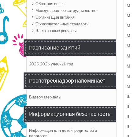
Обратная связь
М
Международное сотрудничество
М
Организация питания
Образовательные стандарты
М
Электронные ресурсы
М
М
Расписание занятий
М
2025-2026 учебный год
М
М
Роспотребнадзор напоминает
М
Ш
Видеоматериалы
Ш
Информационная безопасность
Ш
Ш
Информация для детей, родителей и
педагогов
Ш