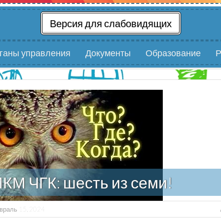
Версия для слабовидящих
рганы управления
Документы
Образование
Р
КМ ЧГК: шесть из семи!
враль 15, 2024