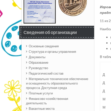
Игров
предп
11 из 
Наибол
Сведения об организации
Основные сведения
Структура и органы управления
В табл
Документы
Образование
Руководство
Педагогический состав
Д
Материально-техническое обеспечение
Д
и оснащенность образовательного
процесса. Доступная среда
Д
Платные услуги
Финансово-хозяйственная
М
деятельность
М
Вакантные места