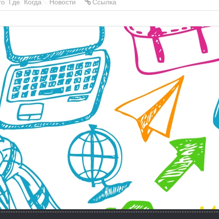
о? Где? Когда?»
,
Новости
Ссылка