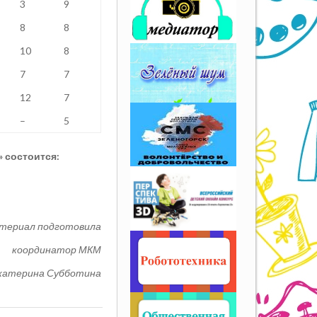
3
9
8
8
10
8
7
7
12
7
–
5
» состоится:
териал подготовила
координатор МКМ
катерина Субботина