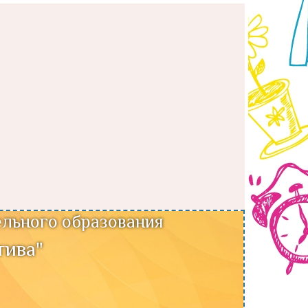
льного образования
тива"