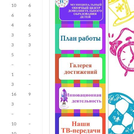
10
6
6
6
4
6
3
5
3
3
5
–
–
–
1
–
3
–
16
9
3
–
–
–
10
–
10
–