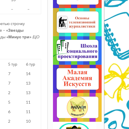
–
–
ретью строчку
е –
«Звезды
нды
«Минус три»
(ЦО
5 тур
6 тур
7
14
7
13
2
13
5
11
6
11
2
10