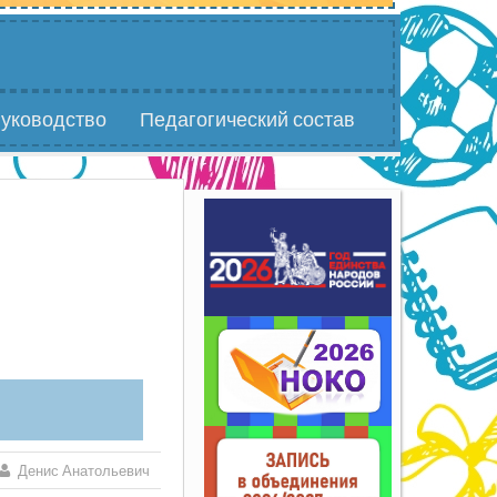
уководство
Педагогический состав
Денис Анатольевич