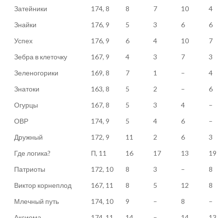
Затейники
174, 8
8
7
10
4
Знайки
176, 9
5
3
6
6
Успех
176, 9
6
4
10
7
Зебра в клеточку
167, 9
4
3
7
3
Зеленогорики
169, 8
7
1
–
4
Знатоки
163, 8
5
2
–
6
Огурцы
167, 8
5
3
4
–
ОВР
174, 9
5
4
6
–
Дружный
172, 9
11
2
6
3
Где логика?
П, 11
16
17
13
19
Патриоты
172, 10
8
3
–
8
Виктор корнеплод
167, 11
8
5
12
8
Млечный путь
174, 10
9
–
8
–
Аксиома
174, 11
14
–
14
13