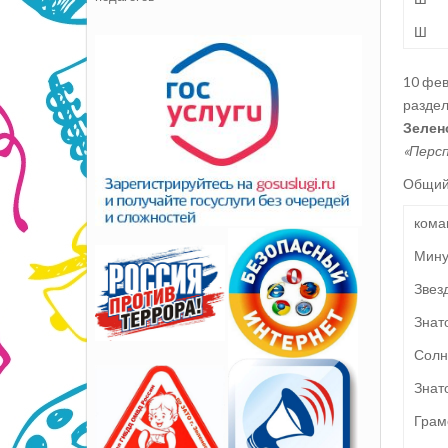
Ш
10 фев
разде
Зелен
«Персп
Общий 
кома
Мину
Звез
Знат
Солн
Знат
Грам