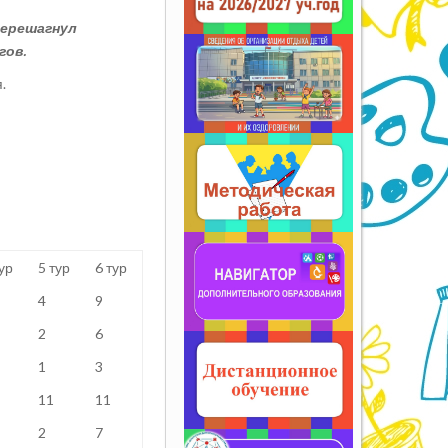
перешагнул
гов.
.
ур
5 тур
6 тур
4
9
2
6
1
3
11
11
2
7