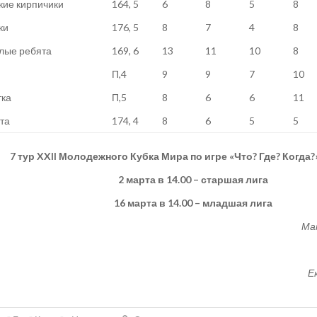
кие кирпичики
164, 5
6
8
5
8
ки
176, 5
8
7
4
8
лые ребята
169, 6
13
11
10
8
П,4
9
9
7
10
тка
П,5
8
6
6
11
та
174, 4
8
6
5
5
7 тур
XXII
Молодежного Кубка Мира по игре «Что? Где? Когда?
2 марта в 14.00 – старшая лига
16 марта в 14.00 – младшая лига
Ма
Е