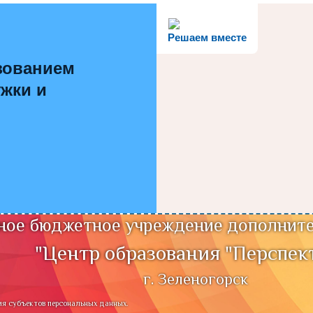
Решаем вместе
зованием
ужки и
ое бюджетное учреждение дополните
"Центр образования "Перспек
г. Зеленогорск
ия субъектов персональных данных.