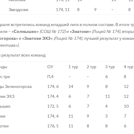
Звездочки
174, 11
8
9
–
8
раля встретились команд младшей лиги в полном составе. В итоге т
лили –
«Солнышко»
(СОШ № 172)
и
«Знатоки»
(Лицей № 174),
вторы
огорска»
и
«Знатоки ЭХЗ»
(Лицей № 174);
лучший результат у кома
ектива»).
результат всех команд:
нды
ОУ
1 тур
2 тур
3 тур
4 тур
с три
П,4
–
–
6
8
ды Зеленогорска
174, 6
14
9
8
12
оки ЭХЗ
174, 4
6
7
11
12
ышко
172, 5
6
7
4
10
оки
174, 4
11
9
3
7
отеи
176, 5
11
8
8
6