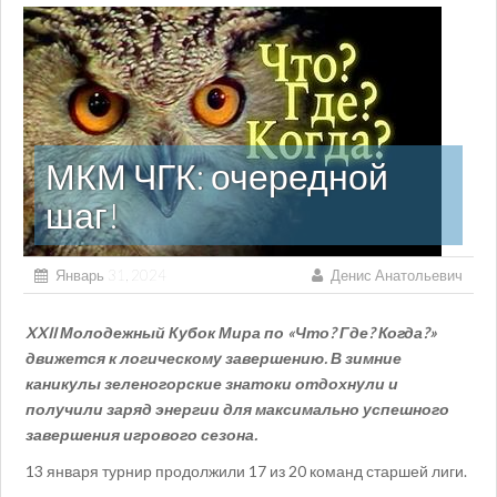
МКМ ЧГК: очередной
шаг!
Январь 31, 2024
Денис Анатольевич
X
XII
Молодежный Кубок Мира по «Что? Где? Когда?»
движется к логическому завершению.
В зимние
каникулы зеленогорские знатоки отдохнули и
получили заряд энергии для максимально успешного
завершения игрового сезона.
13 января турнир продолжили 17 из 20 команд старшей лиги.