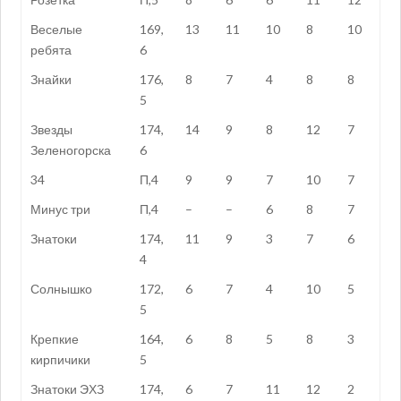
Веселые
169,
13
11
10
8
10
ребята
6
Знайки
176,
8
7
4
8
8
5
Звезды
174,
14
9
8
12
7
Зеленогорска
6
34
П,4
9
9
7
10
7
Минус три
П,4
–
–
6
8
7
Знатоки
174,
11
9
3
7
6
4
Солнышко
172,
6
7
4
10
5
5
Крепкие
164,
6
8
5
8
3
кирпичики
5
Знатоки ЭХЗ
174,
6
7
11
12
2