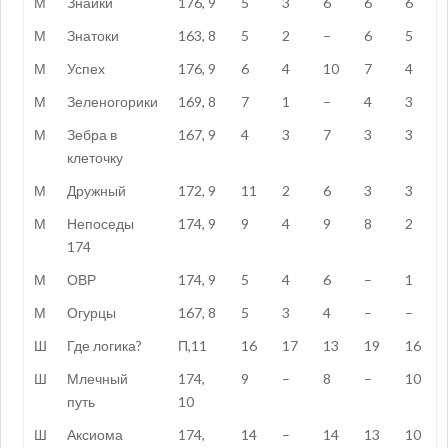
М
Знайки
176, 9
5
3
6
6
6
М
Знатоки
163, 8
5
2
–
6
5
М
Успех
176, 9
6
4
10
7
4
М
Зеленогорики
169, 8
7
1
–
4
3
М
Зебра в
167, 9
4
3
7
3
3
клеточку
М
Дружный
172, 9
11
2
6
3
3
М
Непоседы
174, 9
9
4
9
8
2
174
М
ОВР
174, 9
5
4
6
–
1
М
Огурцы
167, 8
5
3
4
–
–
Ш
Где логика?
П,11
16
17
13
19
16
Ш
Млечный
174,
9
–
8
–
10
путь
10
Ш
Аксиома
174,
14
–
14
13
10