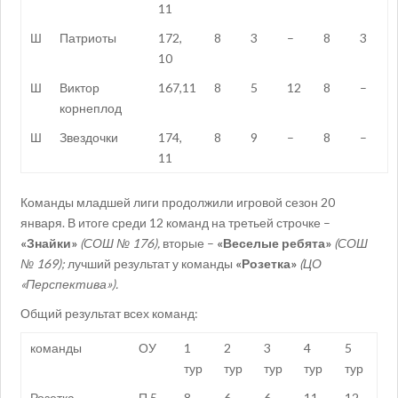
11
Ш
Патриоты
172,
8
3
–
8
3
10
Ш
Виктор
167,11
8
5
12
8
–
корнеплод
Ш
Звездочки
174,
8
9
–
8
–
11
Команды младшей лиги продолжили игровой сезон 20
января. В итоге среди 12 команд на третьей строчке –
«Знайки»
(СОШ № 176)
,
вторые –
«Веселые ребята»
(СОШ
№ 169);
лучший результат у команды
«Розетка»
(ЦО
«Перспектива»).
Общий результат всех команд:
команды
ОУ
1
2
3
4
5
тур
тур
тур
тур
тур
Розетка
П,5
8
6
6
11
12