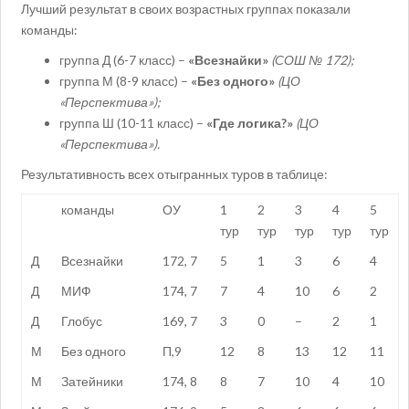
Лучший результат в своих возрастных группах показали
команды:
группа Д (6-7 класс) –
«Всезнайки»
(СОШ № 172);
группа М (8-9 класс) –
«Без одного»
(ЦО
«Перспектива»);
группа Ш (10-11 класс) –
«
Где логика?»
(ЦО
«Перспектива»).
Результативность всех отыгранных туров в таблице:
команды
ОУ
1
2
3
4
5
тур
тур
тур
тур
тур
Д
Всезнайки
172, 7
5
1
3
6
4
Д
МИФ
174, 7
7
4
10
6
2
Д
Глобус
169, 7
3
0
–
2
1
М
Без одного
П,9
12
8
13
12
11
М
Затейники
174, 8
8
7
10
4
10