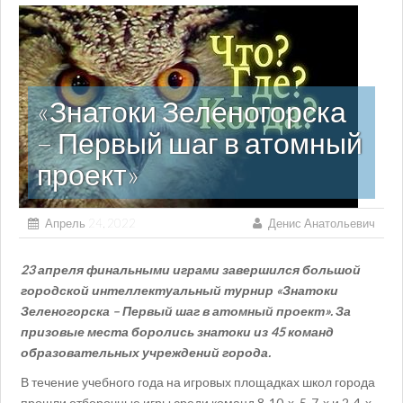
«Знатоки Зеленогорска
– Первый шаг в атомный
проект»
Апрель 24, 2022
Денис Анатольевич
23 апреля финальными играми завершился большой
городской интеллектуальный турнир «Знатоки
Зеленогорска
– Первый шаг в атомный проект». За
призовые места боролись знатоки из 45 команд
образовательных учреждений города.
В течение учебного года на игровых площадках школ города
прошли отборочные игры среди команд 8-10-х, 5-7-х и 2-4-х