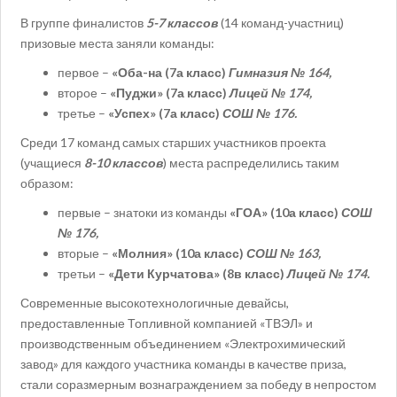
В группе финалистов
5-7 классов
(14 команд-участниц)
призовые места заняли команды:
первое –
«Оба-на (7а класс)
Гимназия № 164,
второе –
«Пуджи» (7а класс)
Лицей № 174,
третье –
«Успех» (7а класс)
СОШ № 176.
Среди 17 команд самых старших участников проекта
(учащиеся
8-10 классов
) места распределились таким
образом:
первые – знатоки из команды
«ГОА» (10а класс)
СОШ
№ 176,
вторые –
«Молния» (10а класс)
СОШ № 163,
третьи –
«Дети Курчатова» (8в класс)
Лицей № 174.
Современные высокотехнологичные девайсы,
предоставленные Топливной компанией «ТВЭЛ» и
производственным объединением «Электрохимический
завод» для каждого участника команды в качестве приза,
стали соразмерным вознаграждением за победу в непростом