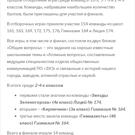
классов. Команды, набравшие наибольшее количество
баллов, были приглашены для участия в финале.
В отборочных играх приняли участие 154 команды из школ:
161, 163, 169, 172, 175, 176, Гимназии 164 и Лицея 174.
Все игры, в том числе и финал, состояли из двух блоков:
«Общие вопросы» – это задания на хорошо известные
школьникам темы и «Атомные вопросы», составленные
ведущим специалистом отдела общественных
коммуникаций ПО «ЭХЗ» и связанные с историй нашего
города, заводом, атомной отраслью и наукой.
В итоге среди
2-4-х классов
первыми стали знатоки из команды «
Звезды
Зеленогорска» (4к класс)
Лицей № 174,
вторыми – «
Кирпичики» (3а класс)
Гимназия № 164,
третье место заняла команда «
Гимназисты» (4б
класс)
Гимназия № 164.
Всего в финале играли 14 команд.