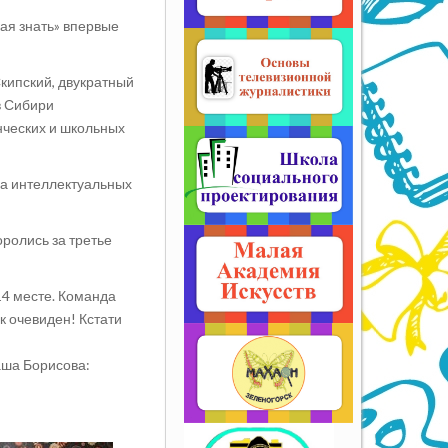
ая знать» впервые
кипский, двукратный
в Сибири
нческих и школьных
ба интеллектуальных
оролись за третье
14 месте. Команда
 очевиден! Кстати
аша Борисова: