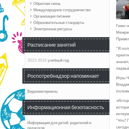
Обратная связь
Международное сотрудничество
Организация питания
Образовательные стандарты
Гимн ч
Электронные ресурсы
Межрег
Привет
Расписание занятий
“Я пол
приятн
2025-2026 учебный год
значит
первый
Роспотребнадзор напоминает
Игры Ч
Владим
положи
Видеоматериалы
«Истор
Информационная безопасность
истори
интере
“Что? 
Информация для детей, родителей и
сегодн
педагогов