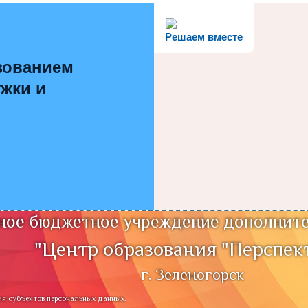
Решаем вместе
зованием
ужки и
ое бюджетное учреждение дополните
"Центр образования "Перспек
г. Зеленогорск
ия субъектов персональных данных.