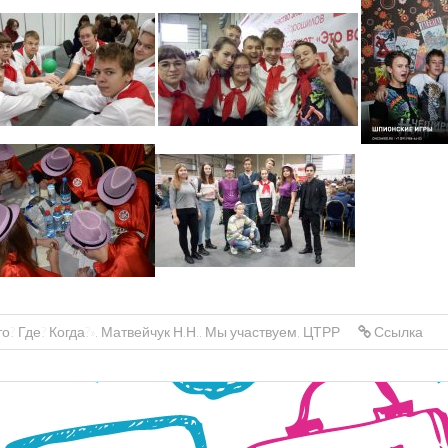
о? Где? Когда?»
,
Матвейчук Н.Н.
,
Мы участвуем
,
ЦТРР
Ссылка