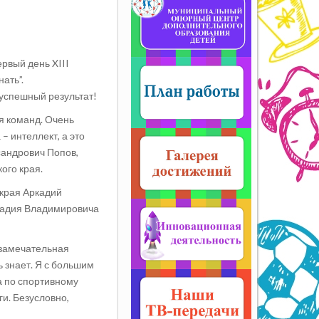
рвый день XIII
ать”.
успешный результат!
я команд. Очень
 интеллект, а это
сандрович Попов,
ого края.
края Аркадий
кадия Владимировича
 замечательная
 знает. Я с большим
а по спортивному
ги. Безусловно,