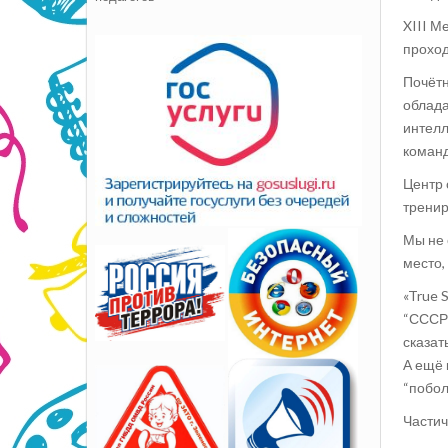
XIII М
проход
Почётн
облада
интелл
команд.
Центр 
тренир
Мы не 
место,
«True 
“СССР”
сказат
А ещё 
“побол
Частич