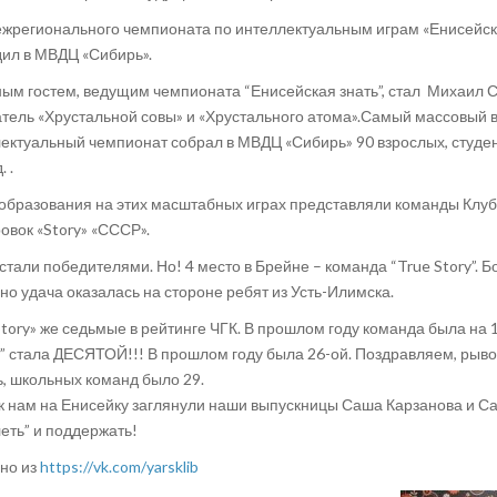
ежрегионального чемпионата по интеллектуальным играм «Енисейск
ил в МВДЦ «Сибирь».
ым гостем, ведущим чемпионата “Енисейская знать”, стал Михаил С
тель «Хрустальной совы» и «Хрустального атома».Самый массовый 
ектуальный чемпионат собрал в МВДЦ «Сибирь» 90 взрослых, студе
 .
образования на этих масштабных играх представляли команды Клу
овок «Story» «СССР».
стали победителями. Но! 4 место в Брейне – команда “True Story”. Б
 но удача оказалась на стороне ребят из Усть-Илимска.
Story» же седьмые в рейтинге ЧГК. В прошлом году команда была на 
 стала ДЕСЯТОЙ!!! В прошлом году была 26-ой. Поздравляем, рывок
ь, школьных команд было 29.
к нам на Енисейку заглянули наши выпускницы Саша Карзанова и С
еть” и поддержать!
но из
https://vk.com/yarsklib