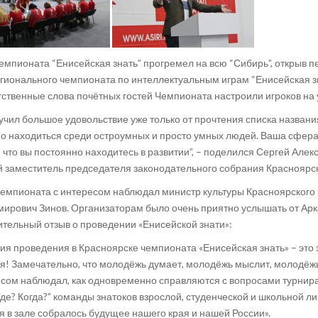
емпионата “Енисейская знать” прогремел на всю “Сибирь”, открыв пе
ионального чемпионата по интеллектуальным играм “Енисейская зн
ственные слова почётных гостей Чемпионата настроили игроков на 
учил большое удовольствие уже только от прочтения списка названи
о находиться среди остроумных и просто умных людей. Ваша сфера –
, что вы постоянно находитесь в развитии”, – поделился Сергей Алек
 заместитель председателя законодательного собрания Красноярск
емпионата с интересом наблюдал министр культуры Красноярского 
ирович Зинов. Организаторам было очень приятно услышать от Ар
тельный отзыв о проведении «Енисейской знати»:
ия проведения в Красноярске чемпионата «Енисейская знать» – это
я! Замечательно, что молодёжь думает, молодёжь мыслит, молодёжь
сом наблюдал, как одновременно справляются с вопросами турнир
Где? Когда?” команды знатоков взрослой, студенческой и школьной ли
я в зале собралось будущее нашего края и нашей России».