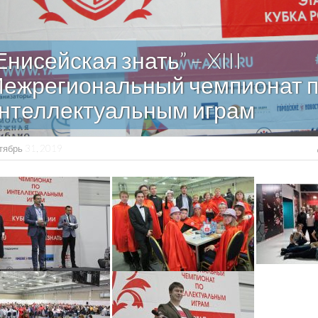
Енисейская знать” – XIII
ежрегиональный чемпионат 
нтеллектуальным играм
тябрь 31, 2019