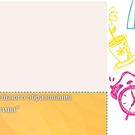
льного образования
тива"