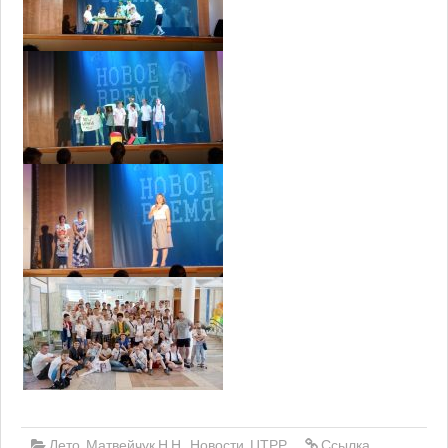
Лето
,
Матвейчук Н.Н.
,
Новости
,
ЦТРР
Ссылка