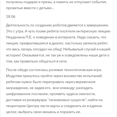
получены подарки и призы, а память не отпускает события,
прожитые вместе с детьми…
18.06
Деятельность по созданию роботов движется к завершению.
Это с утра. А чуть позже ребята посетили интересную лекцию
Неудачина П.Е. о поведении в интернете. Надо сказать, что
лекция, превратившаяся в диалог, настолько увлекла ребят,
что весь лагерь опоздал на обед! Небывалый случай в нашей
истории! Оказывается, не так уж и осведомлены наши дети о
том, как правильно общаться в сети.
После обеде состоялась ролевая технологическая игра.
Модулям пришлось пройти через множество испытаний:
ребятам нужно было переправить через веревочное
заграждение, не задев его, всю команду; разгадать
шифрованное послание; проявить чудеса смелости,
доставая из резервуара “незнакомых существ”; найти на
тенритории Центра части карты и соединить их в единое
целое; выбрать свою мишень и поразить ее.