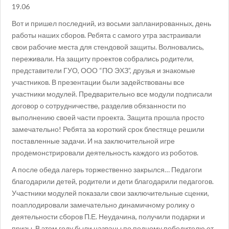
19.06
Вот и пришел последний, из восьми запланированных, день
работы наших сборов. Ребята с самого утра застраивали
свои рабочие места для стендовой защиты. Волновались,
переживали. На защиту проектов собрались родители,
представители ГУО, ООО “ПО ЭХЗ”, друзья и знакомые
участников. В презентации были задействованы все
участники модулей. Предварительно все модули подписали
договор о сотрудничестве, разделив обязанности по
выполнению своей части проекта. Защита прошла просто
замечательно! Ребята за короткий срок блестяще решили
поставленные задачи. И на заключительной игре
продемонстрировали деятельность каждого из роботов.
А после обеда лагерь торжественно закрылся… Педагоги
благодарили детей, родители и дети благодарили педагогов.
Участники модулей показали свои заключительные сценки,
поаплодировали замечательно динамичному ролику о
деятельности сборов П.Е. Неудачина, получили подарки и
призы. В этом году были названы по подному победителю от