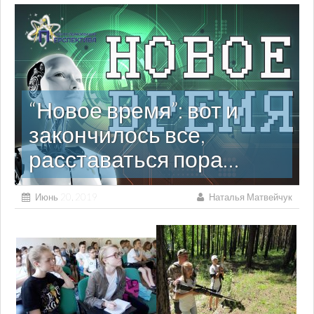
“Новое время”: вот и
закончилось все,
расставаться пора…
Июнь 20, 2019
Наталья Матвейчук