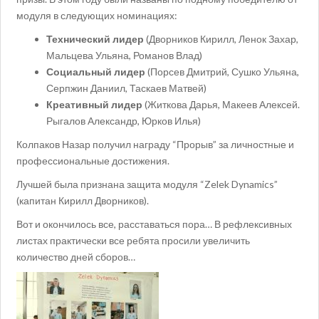
модуля в следующих номинациях:
Технический лидер
(Дворников Кирилл, Ленок Захар,
Мальцева Ульяна, Романов Влад)
Социальный лидер
(Порсев Дмитрий, Сушко Ульяна,
Серпжин Даниил, Таскаев Матвей)
Креативный лидер
(Житкова Дарья, Макеев Алексей.
Рыгалов Александр, Юрков Илья)
Колпаков Назар получил награду “Прорыв” за личностные и
профессиональные достижения.
Лучшей была признана защита модуля “Zelek Dynamics”
(капитан Кирилл Дворников).
Вот и окончилось все, расставаться пора… В рефлексивных
листах практически все ребята просили увеличить
количество дней сборов…