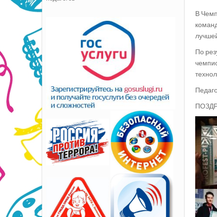
В Чемп
команд
лучшей
По рез
чемпио
технол
Педаго
ПОЗДР