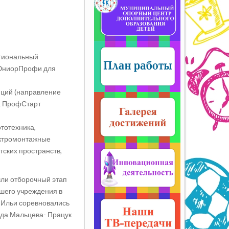
егиональный
ЮниорПрофи для
нций (направление
са ПрофСтарт
тотехника,
ектромонтажные
ских пространств,
ли отборочный этап
шего учреждения в
 Ильи соревновались
нда Мальцева- Працук