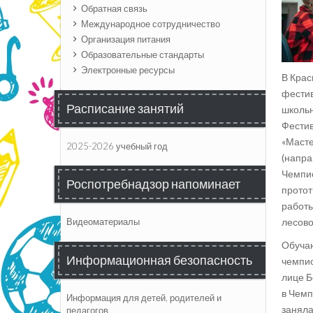
Обратная связь
Международное сотрудничество
Организация питания
Образовательные стандарты
Электронные ресурсы
В Крас
фестив
Расписание занятий
школьн
Фестив
«Масте
2025-2026 учебный год
(напра
Чемпио
Роспотребнадзор напоминает
протот
работы
лесово
Видеоматериалы
Обучаю
Информационная безопасность
чемпио
лице Б
в Чемп
Информация для детей, родителей и
заняла
педагогов