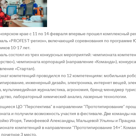
ноярском крае с 11 по 14 февраля впервые прошел комплексный р
аль «PROFEST-регион»,
включающий соревнования по программе 
иков 10-17 лет.
аль состоял из трех конкурсных мероприятий: чемпионата компете
рство»), чемпионата корпораций (направление «Команда»), конкур
вление «Стартап).
нат компетенций проводился по 12 компетенциям: мобильная робо
ипирование, инженерный дизайн, электроника, интернет вещей, эл
, мультимедийная журналистика, агрономия, бренд-менеджер турист
дство, лабораторный химический анализ, лазерные технологии.
щиеся ЦО “Перспектива” в направлении “Прототипирование” прош
ната и получили возможность участия в фестивале. Две команды на
ойко Игоря, Тимофеевой Александры, Мальцевой Ульяны и Працука
ионате компетенций в направлении “Прототипирование 14+”. Кома
 почетное 3 место.