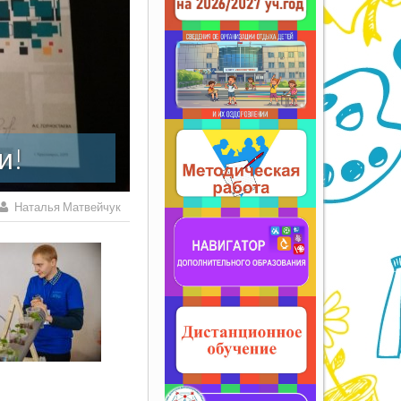
и!
Наталья Матвейчук