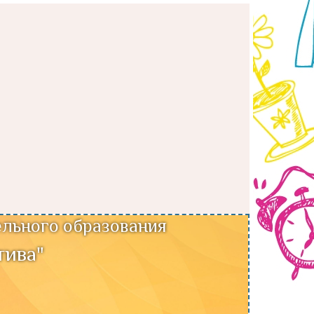
льного образования
тива"