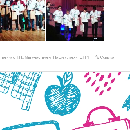
твейчук Н.Н.
,
Мы участвуем
,
Наши успехи
,
ЦТРР
Ссылка