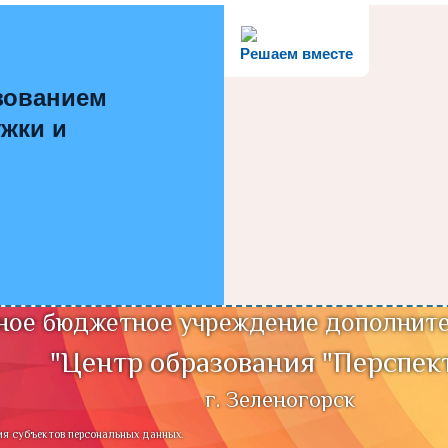
Решаем вместе
зованием
ужки и
ое бюджетное учреждение дополните
"Центр образования "Перспек
г. Зеленогорск
ия субъектов персональных данных.