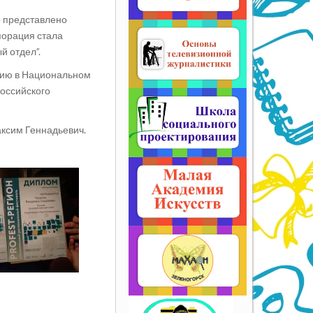
 представлено
порация стала
й отдел”.
тию в Национальном
российского
ксим Геннадьевич.