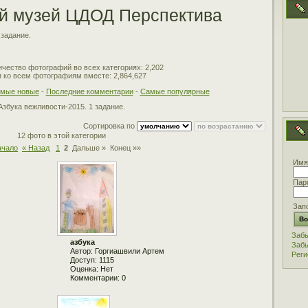
й музей ЦДОД Перспектива
 задание.
чество фотографий во всех категориях: 2,202
 ко всем фотографиям вместе: 2,864,627
мые новые
-
Последние комментарии
-
Самые популярные
Азбука вежливости-2015. 1 задание.
Сортировка по
12 фото в этой категории
ачало
« Назад
1
2
Дальше »
Конец »»
Имя
Пар
Зап
Забы
азбука
Забы
Автор: Горгиашвили Артем
Реги
Доступ: 1115
Оценка: Нет
Комментарии: 0