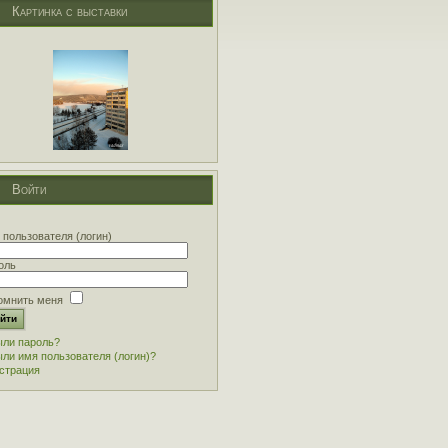
Картинка с выставки
Войти
 пользователя (логин)
оль
омнить меня
ли пароль?
ли имя пользователя (логин)?
страция