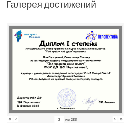
Галерея достижений
«
‹
›
»
из
283