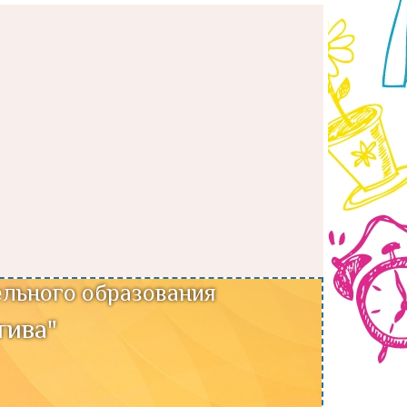
льного образования
тива"