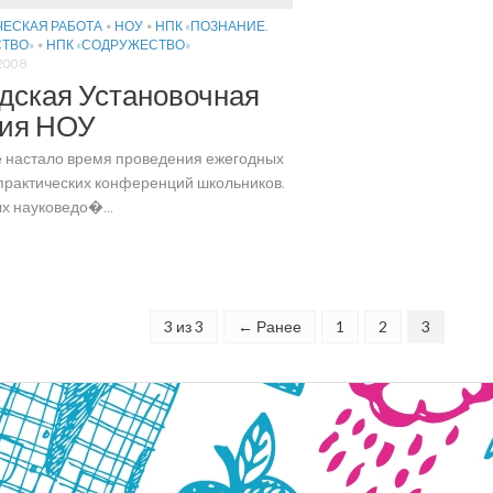
ЕСКАЯ РАБОТА
•
НОУ
•
НПК «ПОЗНАНИЕ.
ТВО»
•
НПК «СОДРУЖЕСТВО»
2008
дская Установочная
сия НОУ
е настало время проведения ежегодных
практических конференций школьников.
х науковедо�...
3 из 3
← Ранее
1
2
3