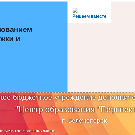
Решаем вместе
зованием
ужки и
ое бюджетное учреждение дополните
"Центр образования "Перспек
г. Зеленогорск
ия субъектов персональных данных.