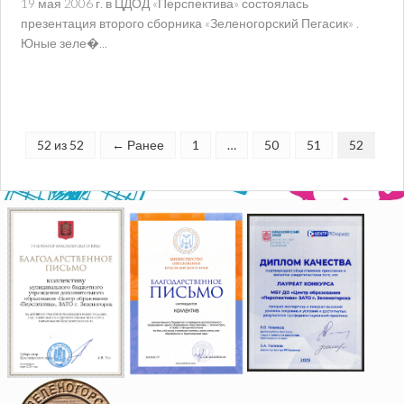
19 мая 2006 г. в ЦДОД «Перспектива» состоялась
презентация второго сборника «Зеленогорский Пегасик» .
Юные зеле�...
52 из 52
← Ранее
1
…
50
51
52