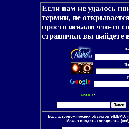
Если вам не удалось п
термин, не открывается
просто искали что-то с
странички вы найдете все
По
По
П
G
o
o
g
l
e
ЯNDEX
:
База астрономических объектов SIMBAD: (
Можно вводить координаты (найде