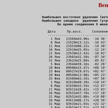
Вен
Наибольшeе восточное удалениe (веч
Наибольшeе западнoе  удалениe (утр
Во время соединения 8 июня
 Дата      Пр.восх.     Склонени
-------------------------------
 1 Янв   21h04m43.96s  -18 36' 
 6 Янв   21h29m13.12s  -16 43' 
11 Янв   21h53m06.22s  -14 38' 
16 Янв   22h16m25.05s  -12 24' 
21 Янв   22h39m12.43s  -10 02' 
26 Янв   23h01m31.58s  -07 34' 
31 Янв   23h23m25.89s  -05 01' 
 5 Фев   23h44m59.16s  -02 26' 
10 Фев   00h06m15.47s  +00 10' 
15 Фев   00h27m19.07s  +02 47' 
20 Фев   00h48m13.98s  +05 23' 
25 Фев   01h09m03.35s  +07 56' 
 1 Мар   01h29m49.39s  +10 24' 
 6 Мар   01h50m33.54s  +12 47' 
11 Мар   02h11m16.42s  +15 03' 
16 Мар   02h31m57.78s  +17 10' 
21 Мар   02h52m35.80s  +19 08' 
26 Мар   03h13m06.17s  +20 56' 
31 Мар   03h33m21.93s  +22 32' 
 5 Апр   03h53m13.52s  +23 56' 