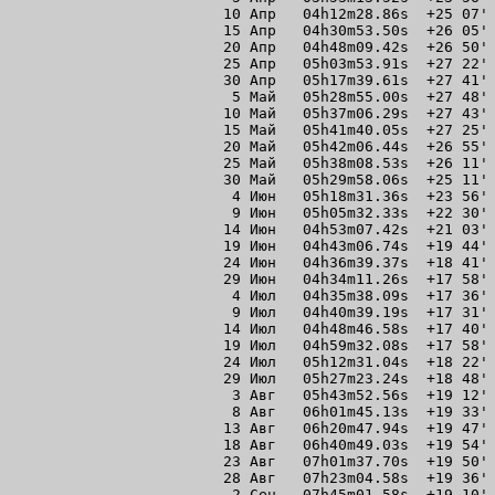
10 Апр   04h12m28.86s  +25 07' 
15 Апр   04h30m53.50s  +26 05' 
20 Апр   04h48m09.42s  +26 50' 
25 Апр   05h03m53.91s  +27 22' 
30 Апр   05h17m39.61s  +27 41' 
 5 Май   05h28m55.00s  +27 48' 
10 Май   05h37m06.29s  +27 43' 
15 Май   05h41m40.05s  +27 25' 
20 Май   05h42m06.44s  +26 55' 
25 Май   05h38m08.53s  +26 11' 
30 Май   05h29m58.06s  +25 11' 
 4 Июн   05h18m31.36s  +23 56' 
 9 Июн   05h05m32.33s  +22 30' 
14 Июн   04h53m07.42s  +21 03' 
19 Июн   04h43m06.74s  +19 44' 
24 Июн   04h36m39.37s  +18 41' 
29 Июн   04h34m11.26s  +17 58' 
 4 Июл   04h35m38.09s  +17 36' 
 9 Июл   04h40m39.19s  +17 31' 
14 Июл   04h48m46.58s  +17 40' 
19 Июл   04h59m32.08s  +17 58' 
24 Июл   05h12m31.04s  +18 22' 
29 Июл   05h27m23.24s  +18 48' 
 3 Авг   05h43m52.56s  +19 12' 
 8 Авг   06h01m45.13s  +19 33' 
13 Авг   06h20m47.94s  +19 47' 
18 Авг   06h40m49.03s  +19 54' 
23 Авг   07h01m37.70s  +19 50' 
28 Авг   07h23m04.58s  +19 36' 
 2 Сен   07h45m01.58s  +19 10' 