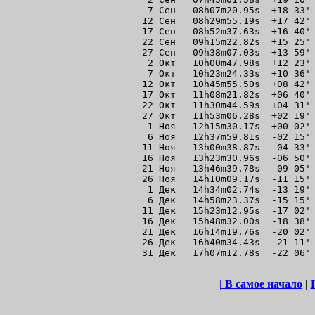
 7 Сен   08h07m20.95s  +18 33' 
12 Сен   08h29m55.19s  +17 42' 
17 Сен   08h52m37.63s  +16 40' 
22 Сен   09h15m22.82s  +15 25' 
27 Сен   09h38m07.03s  +13 59' 
 2 Окт   10h00m47.98s  +12 23' 
 7 Окт   10h23m24.33s  +10 36' 
12 Окт   10h45m55.50s  +08 42' 
17 Окт   11h08m21.82s  +06 40' 
22 Окт   11h30m44.59s  +04 31' 
27 Окт   11h53m06.28s  +02 19' 
 1 Ноя   12h15m30.17s  +00 02' 
 6 Ноя   12h37m59.81s  -02 15' 
11 Ноя   13h00m38.87s  -04 33' 
16 Ноя   13h23m30.96s  -06 50' 
21 Ноя   13h46m39.78s  -09 05' 
26 Ноя   14h10m09.17s  -11 15' 
 1 Дек   14h34m02.74s  -13 19' 
 6 Дек   14h58m23.37s  -15 15' 
11 Дек   15h23m12.95s  -17 02' 
16 Дек   15h48m32.00s  -18 38' 
21 Дек   16h14m19.76s  -20 02' 
26 Дек   16h40m34.43s  -21 11' 
31 Дек   17h07m12.78s  -22 06' 
| В самое начало
|