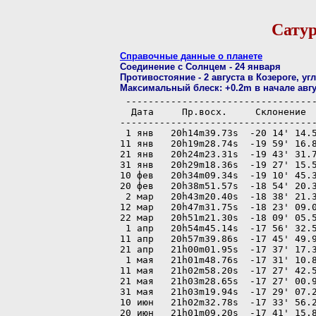
Сатур
Справочные данные о планете
Соединение с Солнцем - 24 января
Противостояние - 2 августа в Козероге, уг
Максимальный блеск: +0.2m в начале авгу
 ----------------------------------
  Дата     Пр.восх.     Склонение  
-----------------------------------
 1 янв   20h14m39.73s  -20 14' 14.5
11 янв   20h19m28.74s  -19 59' 16.8
21 янв   20h24m23.31s  -19 43' 31.7
31 янв   20h29m18.36s  -19 27' 15.5
10 фев   20h34m09.34s  -19 10' 45.3
20 фев   20h38m51.57s  -18 54' 20.3
 2 мар   20h43m20.40s  -18 38' 21.3
12 мар   20h47m31.75s  -18 23' 09.0
22 мар   20h51m21.30s  -18 09' 05.5
 1 апр   20h54m45.14s  -17 56' 32.5
11 апр   20h57m39.86s  -17 45' 49.9
21 апр   21h00m01.95s  -17 37' 17.3
 1 мая   21h01m48.76s  -17 31' 10.8
11 мая   21h02m58.20s  -17 27' 42.5
21 мая   21h03m28.65s  -17 27' 00.9
31 мая   21h03m19.94s  -17 29' 07.2
10 июн   21h02m32.78s  -17 33' 56.2
20 июн   21h01m09.20s  -17 41' 15.8