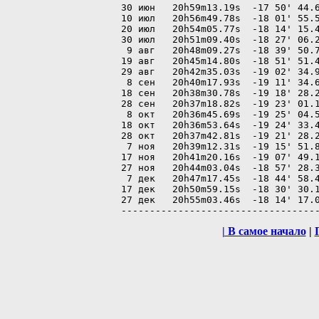
30 июн   20h59m13.19s  -17 50' 44.6
10 июл   20h56m49.78s  -18 01' 55.5
20 июл   20h54m05.77s  -18 14' 15.4
30 июл   20h51m09.40s  -18 27' 06.2
 9 авг   20h48m09.27s  -18 39' 50.7
19 авг   20h45m14.80s  -18 51' 51.4
29 авг   20h42m35.03s  -19 02' 34.9
 8 сен   20h40m17.93s  -19 11' 34.6
18 сен   20h38m30.78s  -19 18' 28.2
28 сен   20h37m18.82s  -19 23' 01.1
 8 окт   20h36m45.69s  -19 25' 04.5
18 окт   20h36m53.64s  -19 24' 33.4
28 окт   20h37m42.81s  -19 21' 28.2
 7 ноя   20h39m12.31s  -19 15' 51.8
17 ноя   20h41m20.16s  -19 07' 49.1
27 ноя   20h44m03.04s  -18 57' 28.3
 7 дек   20h47m17.45s  -18 44' 58.4
17 дек   20h50m59.15s  -18 30' 30.1
27 дек   20h55m03.46s  -18 14' 17.0
| В самое начало
|