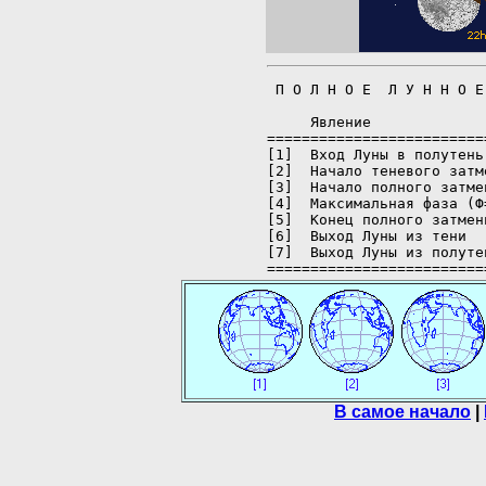
 П О Л Н О Е  Л У Н Н О Е
                         
     Явление             
=========================
[1]  Вход Луны в полутень
[2]  Начало теневого затм
[3]  Начало полного затме
[4]  Максимальная фаза (Ф
[5]  Конец полного затмен
[6]  Выход Луны из тени  
[7]  Выход Луны из полуте
В самое начало
|