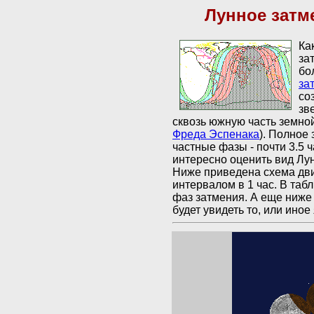
Лунное затме
Ка
за
бо
за
со
зв
сквозь южную часть земно
Фреда Эспенака
). Полное
частные фазы - почти 3.5 
интересно оценить вид Лу
Ниже приведена схема дви
интервалом в 1 час. В та
фаз затмения. А еще ниже 
будет увидеть то, или иное