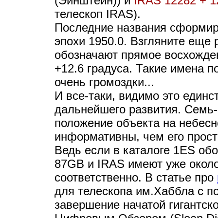
(Эйнштейн)) и
IRAS 12282 + 1
телескоп IRAS).
Последние названия сформир
эпохи 1950.0. Взгляните еще 
обозначают прямое восхожден
+12.6 градуса. Такие имена п
очень громоздки...
И все-таки, видимо это един
дальнейшего развития. Семь
положение объекта на небесн
информативны, чем его прос
Ведь если в каталоге 1ES обо
87GB и IRAS имеют уже около
соответственно. В статье про
для телескопа им.Хаббла с п
завершение начатой гигантск