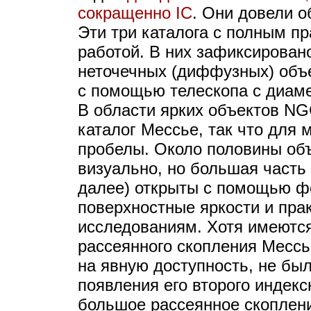
сокращенно IC
. Они довели о
Эти три каталога с полным п
работой. В них зафиксирова
неточечных (диффузных) объе
с помощью телескопа с диаме
В области ярких объектов NG
каталог Мессье, так что для 
пробелы. Около половины об
визуально, но большая часть 
далее) открыты с помощью ф
поверхностные яркости и пра
исследованиям. Хотя имеются
рассеянного скопления Мессь
на явную доступность, не бы
появления его второго индексн
большое рассеянное скоплени