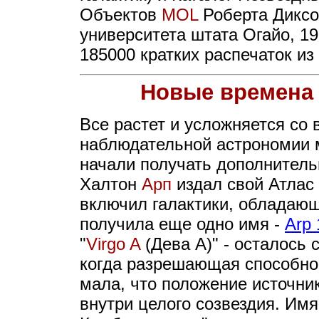
Объектов
MOL
Роберта Диксо
университета штата Огайо, 19
185000 кратких распечаток из
Новые времена 
Все растет и усложняется со
наблюдательной астрономии 
начали получать дополнительн
Халтон
Арп
издал свой Атлас
включил галактики, обладаю
получила еще одно имя -
Arp 
"
Virgo A
(Дева А)" - осталось 
когда разрешающая способно
мала, что положение источни
внутри целого созвездия. Им