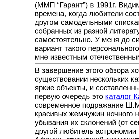
(ММП “Гарант”) в 1991г. Види
времена, когда любители сос
другом самодельными списка
собранных из разной литера
самостоятельно. У меня до с
вариант такого персональног
мне известным отечественным
В завершение этого обзора х
существовании нескольких ка
яркие объекты, и составленн
первую очередь это
каталог 
современное подражание Ш.М
красивых жемчужин ночного 
убывания их склонений (от се
другой любитель астрономии 