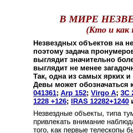
В МИРЕ НЕЗВ
(Кто и как 
Незвездных объектов на не
поэтому задача пронумеров
выглядит значительно боле
выглядит не менее загадоч
Так, одна из самых ярких и
Девы может обозначаться 
041361
;
Arp 152
;
Virgo A
;
3C 
1228 +126
;
IRAS 12282+1240
и
Незвездные объекты, типа ту
привлекать внимание наблюда
того, как первые телескопы б