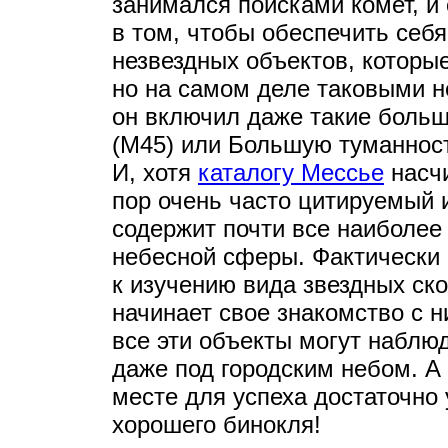
занимался поисками комет, и 
в том, чтобы обеспечить себ
незвездных объектов, которы
но на самом деле таковыми н
он включил даже такие больш
(М45) или Большую туманност
И, хотя
каталогу Мессье
насчи
пор очень часто цитируемый и
содержит почти все наиболее 
небесной сферы. Фактически
к изучению вида звездных ско
начинает свое знакомство с 
все эти объекты могут наблю
даже под городским небом. А
месте для успеха достаточно
хорошего бинокля!