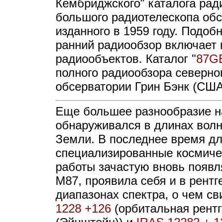
Кембриджского" каталога рад
большого радиотелескопа обс
изданного в 1959 году. Подоб
ранний радиообзор включает 
радиообъектов. Каталог
"
87G
полного радиообзора северно
обсерватории Грин Бэнк (США)
Еще большее разнообразие на
обнаруживался в длинах волн
Земли. В последнее время дл
специализированные космичес
работы зачастую вновь появл
М87, проявила себя и в рент
диапазонах спектра, о чем с
1228 +126
(орбитальная рент