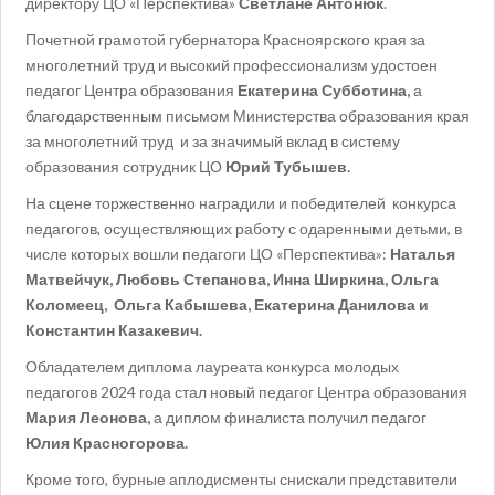
директору ЦО «Перспектива»
Светлане Антонюк
.
Почетной грамотой губернатора Красноярского края за
многолетний труд и высокий профессионализм удостоен
педагог Центра образования
Екатерина Субботина,
а
благодарственным письмом Министерства образования края
за многолетний труд и за значимый вклад в систему
образования сотрудник ЦО
Юрий Тубышев.
На сцене торжественно наградили и победителей конкурса
педагогов, осуществляющих работу с одаренными детьми, в
числе которых вошли педагоги ЦО «Перспектива»:
Наталья
Матвейчук, Любовь Степанова, Инна Ширкина, Ольга
Коломеец, Ольга Кабышева, Екатерина Данилова и
Константин Казакевич.
Обладателем диплома лауреата конкурса молодых
педагогов 2024 года стал новый педагог Центра образования
Мария Леонова,
а диплом финалиста получил педагог
Юлия Красногорова.
Кроме того, бурные аплодисменты снискали представители