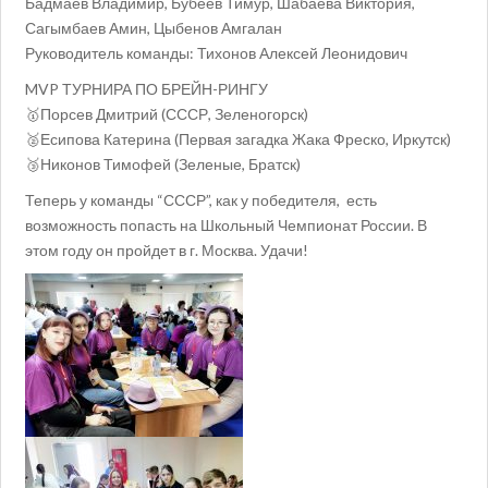
Бадмаев Владимир, Бубеев Тимур, Шабаева Виктория,
Сагымбаев Амин, Цыбенов Амгалан
Руководитель команды: Тихонов Алексей Леонидович
MVP ТУРНИРА ПО БРЕЙН-РИНГУ
🥇Порсев Дмитрий (СССР, Зеленогорск)
🥈Есипова Катерина (Первая загадка Жака Фреско, Иркутск)
🥉Никонов Тимофей (Зеленые, Братск)
Теперь у команды “СССР”, как у победителя, есть
возможность попасть на Школьный Чемпионат России. В
этом году он пройдет в г. Москва. Удачи!