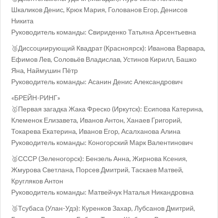
Шкаликов Денис, Крюк Мария, Голованов Егор, Денисов
Никита
Руководитель команды: Свириденко Татьяна Арсентьевна
🥉Диссоциирующий Квадрат (Красноярск): Иванова Варвара,
Ефимов Лев, Соловьёв Владислав, Устинов Кирилл, Башко
Яна, Наймушин Пётр
Руководитель команды: Асанин Денис Александрович
«БРЕЙН-РИНГ»
🥇Первая загадка Жака Фреско (Иркутск): Есипова Катерина,
Клеменок Елизавета, Иванов Антон, Ханаев Григорий,
Токарева Екатерина, Иванов Егор, Асалханова Алина
Руководитель команды: Коногорский Марк Валентинович
🥈СССР (Зеленогорск): Бензель Анна, Жирнова Ксения,
Жмурова Светлана, Порсев Дмитрий, Таскаев Матвей,
Кругляков Антон
Руководитель команды: Матвейчук Наталья Никандровна
🥉Тсубаса (Улан-Удэ): Куренков Захар, Лубсанов Дмитрий,