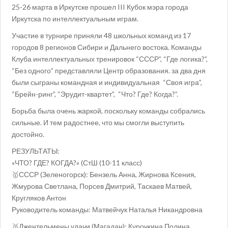
25-26 марта в Иркутске прошел III Кубок мэра города
Иркутска по интеллектуальным играм.
Участие в турнире приняли 48 школьных команд из 17
городов 8 регионов Сибири и Дальнего востока. Команды
Клуба интеллектуальных тренировок “СССР”, “Где логика?”,
“Без одного” представляли Центр образования. за два дня
были сыграны командная и индивидуальная “Своя игра”,
“Брейн-ринг”, “Эрудит-квартет”, “Что? Где? Когда?”.
Борьба была очень жаркой, поскольку команды собрались
сильные. И тем радостнее, что мы смогли выступить
достойно.
РЕЗУЛЬТАТЫ:
«ЧТО? ГДЕ? КОГДА?» (СтШ (10-11 класс)
🥇СССР (Зеленогорск): Бензель Анна, Жирнова Ксения,
Жмурова Светлана, Порсев Дмитрий, Таскаев Матвей,
Кругляков Антон
Руководитель команды: Матвейчук Наталья Никандровна
🥈Джентельмены удачи (Магадан): Курочкина Полина,