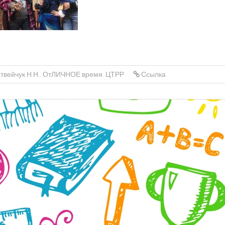
твейчук Н.Н.
,
ОтЛИЧНОЕ время
,
ЦТРР
Ссылка