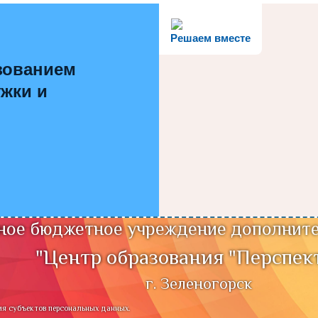
Решаем вместе
зованием
ужки и
ое бюджетное учреждение дополните
"Центр образования "Перспек
г. Зеленогорск
ия субъектов персональных данных.