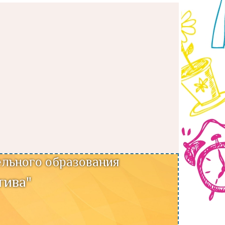
льного образования
тива"