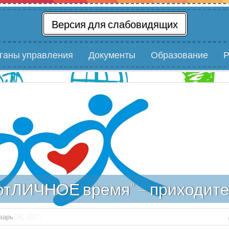
Версия для слабовидящих
рганы управления
Документы
Образование
Р
отЛИЧНОЕ время” – приходите 
варь 28, 2021