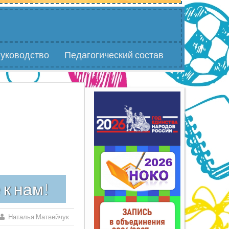
уководство
Педагогический состав
к нам!
Наталья Матвейчук