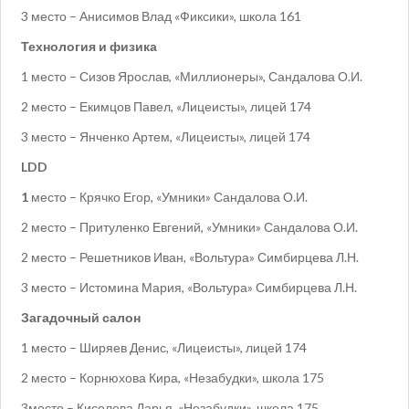
3 место – Анисимов Влад «Фиксики», школа 161
Технология и физика
1 место – Сизов Ярослав, «Миллионеры», Сандалова О.И.
2 место – Екимцов Павел, «Лицеисты», лицей 174
3 место – Янченко Артем, «Лицеисты», лицей 174
LDD
1
место – Крячко Егор, «Умники» Сандалова О.И.
2 место – Притуленко Евгений, «Умники» Сандалова О.И.
2 место – Решетников Иван, «Вольтура» Симбирцева Л.Н.
3 место – Истомина Мария, «Вольтура» Симбирцева Л.Н.
Загадочный салон
1 место – Ширяев Денис, «Лицеисты», лицей 174
2 место – Корнюхова Кира, «Незабудки», школа 175
3место – Киселева Дарья, «Незабудки», школа 175