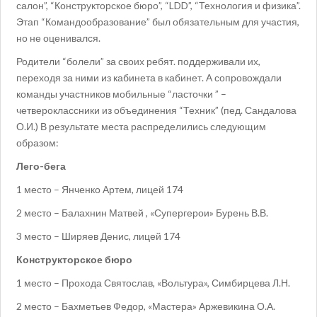
салон”, “Конструкторское бюро”, “LDD”, “Технология и физика”.
Этап “Командообразование” был обязательным для участия,
но не оценивался.
Родители “болели” за своих ребят. поддерживали их,
переходя за ними из кабинета в кабинет. А сопровождали
команды участников мобильные “ласточки ” –
четвероклассники из объединения “Техник” (пед. Сандалова
О.И.) В результате места распределились следующим
образом:
Лего-бега
1 место – Янченко Артем, лицей 174
2 место – Балахнин Матвей , «Супергерои» Бурень В.В.
3 место – Ширяев Денис, лицей 174
Конструкторское бюро
1 место – Прохода Святослав, «Вольтура», Симбирцева Л.Н.
2 место – Бахметьев Федор, «Мастера» Аржевикина О.А.