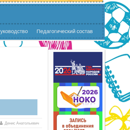
уководство
Педагогический состав
Денис Анатольевич