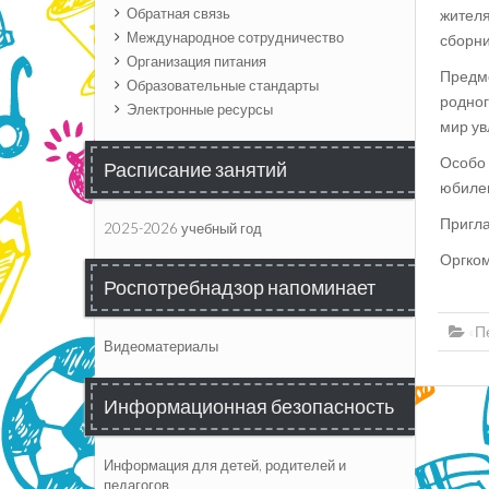
Обратная связь
жителя
Международное сотрудничество
сборни
Организация питания
Предме
Образовательные стандарты
родног
Электронные ресурсы
мир ув
Особо 
Расписание занятий
юбилею
Пригла
2025-2026 учебный год
Оргко
Роспотребнадзор напоминает
«П
Видеоматериалы
Информационная безопасность
Информация для детей, родителей и
педагогов