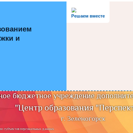
Решаем вместе
зованием
ужки и
ое бюджетное учреждение дополните
"Центр образования "Перспек
г. Зеленогорск
ия субъектов персональных данных.