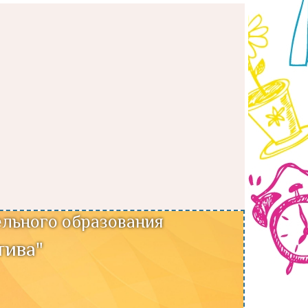
льного образования
тива"