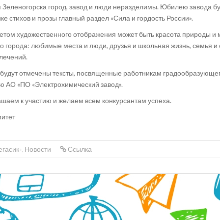
 Зеленогорска город, завод и люди неразделимы. Юбилею завода б
ке стихов и прозы главный раздел «Сила и гордость России».
том художественного отображения может быть красота природы и 
о города: любимые места и люди, друзья и школьная жизнь, семья и
лечений.
будут отмечены тексты, посвященные работникам градообразующег
 АО «ПО «Электрохимический завод».
шаем к участию и желаем всем конкурсантам успеха.
митет
егасик»
,
Новости
Ссылка