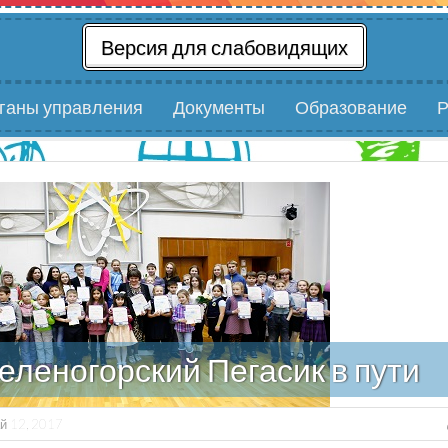
Версия для слабовидящих
рганы управления
Документы
Образование
Р
еленогорский Пегасик в пути
й 12, 2017