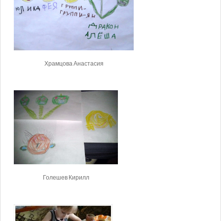
Храмцова Анастасия
Голешев Кирилл