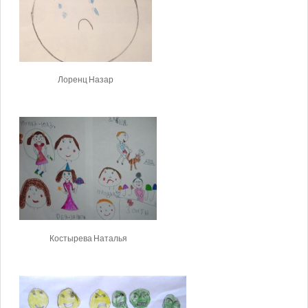
Лоренц Назар
Костырева Наталья