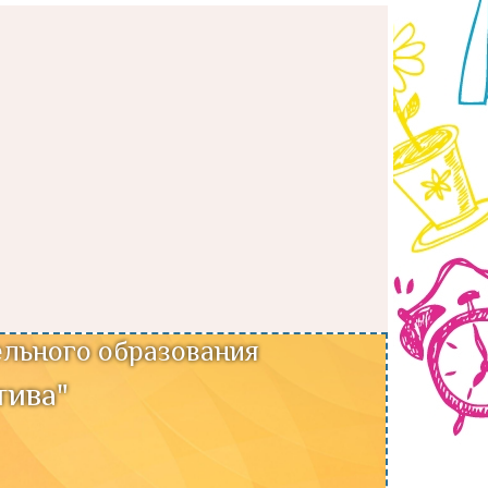
льного образования
тива"