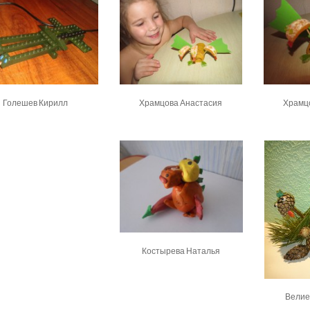
Храмцова Анастасия
Храмц
Голешев Кирилл
Костырева Наталья
Велие