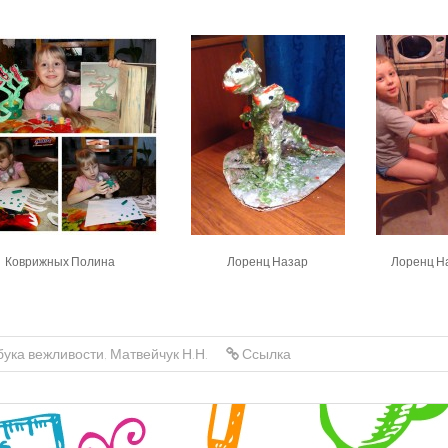
Коврижных Полина
Лоренц Назар
Лоренц Н
бука вежливости
,
Матвейчук Н.Н.
Ссылка