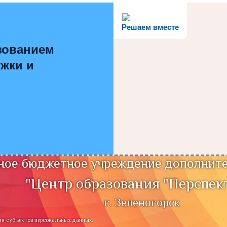
Решаем вместе
зованием
ужки и
ое бюджетное учреждение дополните
"Центр образования "Перспек
г. Зеленогорск
ия субъектов персональных данных.